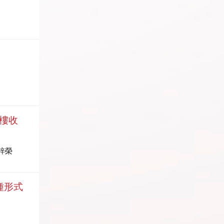
樓收
梓榮
3種形式