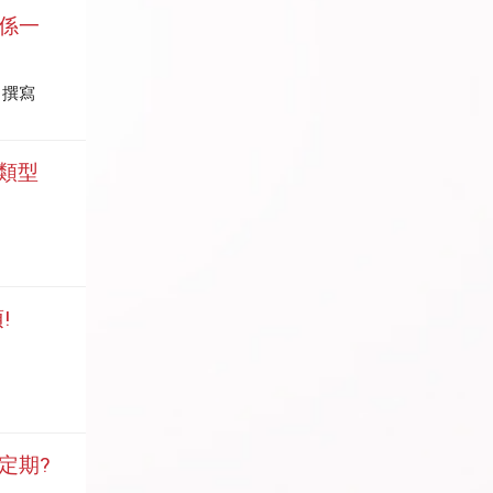
係一
 撰寫
業類型
!
行定期?