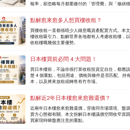
報率，卻忽略每月都要繳付的「管理費」與「修繕
金」。兩者同樣與大廈管理有關，但用途、時間性及評.
點解愈來愈多人想買樓收租？
買樓收租一直都係唔少人鍾意嘅資產配置方式。本
樓收租吸引力、點解世界各地都有人考慮收租樓，
收租樓嘅幾個主要優勢。
日本樓買前必問 4 大問題！
買日本樓前，不論你係打算收租投資定自住，都應
楚 4 個重點，包括用途、價格與條件是否匹配、持
本，以及將來放租或轉售有冇市場。
點解近2年日本樓愈來愈難還價？
近兩年日本樓愈來愈難還價，背後同市場環境、盤
賣方心態都有關。本文拆解日本樓議價空間收窄原
買家現時睇盤應注意的重點。