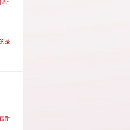
小貼
要的是
新舊耐