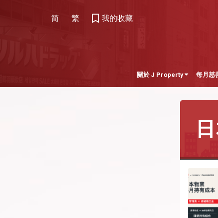
简
繁
我的收藏
關於 J Property
每月慈
日