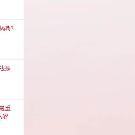
按揭嗎?
業法是
到最重
內容