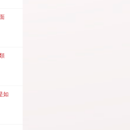
法面
種類
是如