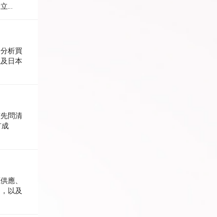
積立
..
文分析買
以及日本
該先問清
有成
源供應、
因，以及