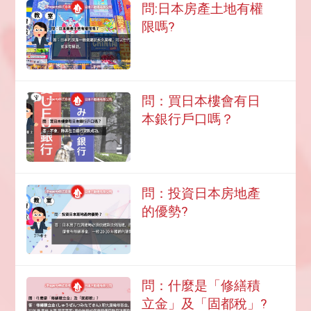
問:日本房產土地有權
限嗎?
問：買日本樓會有日
本銀行戶口嗎？
問：投資日本房地產
的優勢?
問：什麼是「修繕積
立金」及「固都稅」?