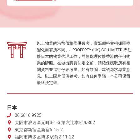
以上物業的港幣價格僅供參考，實際價格會根據匯率
變化而有所不同。J PROPERTY (HK) CO. LIMITED 專注
於日本的物業代理工作，並無處理位於香港的任何物
業的牌照。在做出購買決定之前，請確保獲取所有相
關資料並進行仔細考量。如有疑問，建議尋求專業意
見。以上圖片僅供參考。如有任何爭議，本公司保留
最終決定權。
日本
06 6616 9925
大阪市浪速區元町3-1-3 第六辻本ビル302
東京都新宿區新宿5-15-2
福岡市博多區博多駅前2-11-22