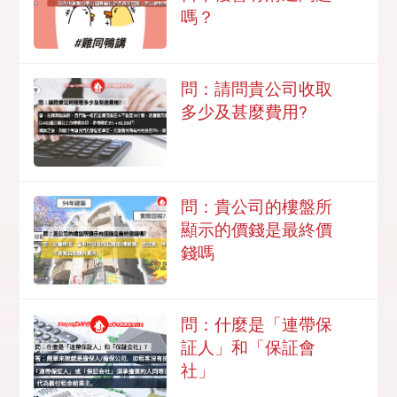
嗎？
問：請問貴公司收取
多少及甚麼費用?
問：貴公司的樓盤所
顯示的價錢是最終價
錢嗎
問：什麼是「連帶保
証人」和「保証會
社」