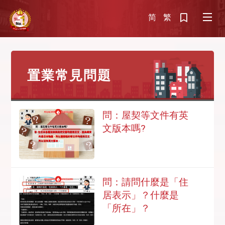
简
繁
置業常見問題
問：屋契等文件有英
文版本嗎?
問：請問什麼是「住
居表示」？什麼是
「所在」？