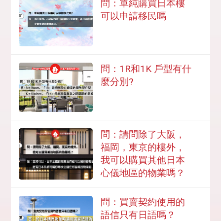
問：單純購買日本樓
可以申請移民嗎
問：1R和1K 戶型有什
麼分別?
問：請問除了大阪，
福岡，東京的樓外，
我可以購買其他日本
心儀地區的物業嗎？
問：買賣契約使用的
語信只有日語嗎？