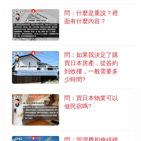
問：什麼是重說？裡
面有什麼內容？
問：如果我決定了購
買日本房產，從簽約
到收樓，一般需要多
少時間?
問：買日本物業可以
做民宿嗎?
問：管理費和修繕積