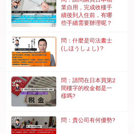
業自用，完成收樓手
續後到入住前，有哪
些手續需要辦理呢？
問：什麼是司法書士
(しほうしょし)？
問：請問在日本買第2
間樓字的稅金都是一
樣嗎?
問：貴公司有何優勢?