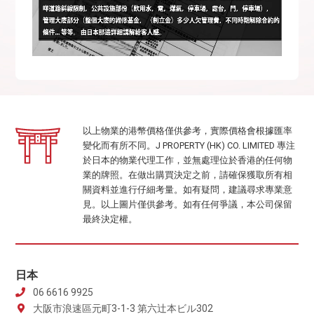
以上物業的港幣價格僅供參考，實際價格會根據匯率
變化而有所不同。J PROPERTY (HK) CO. LIMITED 專注
於日本的物業代理工作，並無處理位於香港的任何物
業的牌照。在做出購買決定之前，請確保獲取所有相
關資料並進行仔細考量。如有疑問，建議尋求專業意
見。以上圖片僅供參考。如有任何爭議，本公司保留
最終決定權。
日本
06 6616 9925
大阪市浪速區元町3-1-3 第六辻本ビル302