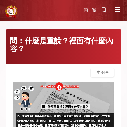
简
繁
問：什麼是重說？裡面有什麼內
容？
分享