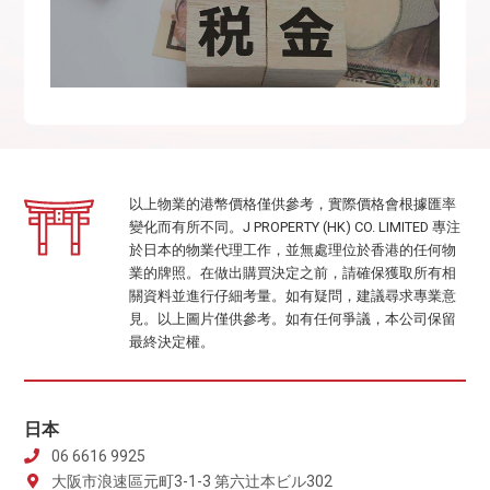
以上物業的港幣價格僅供參考，實際價格會根據匯率
變化而有所不同。J PROPERTY (HK) CO. LIMITED 專注
於日本的物業代理工作，並無處理位於香港的任何物
業的牌照。在做出購買決定之前，請確保獲取所有相
關資料並進行仔細考量。如有疑問，建議尋求專業意
見。以上圖片僅供參考。如有任何爭議，本公司保留
最終決定權。
日本
06 6616 9925
大阪市浪速區元町3-1-3 第六辻本ビル302