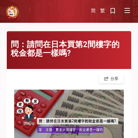
简
繁
問：請問在日本買第2間樓字的
稅金都是一樣嗎?
分享