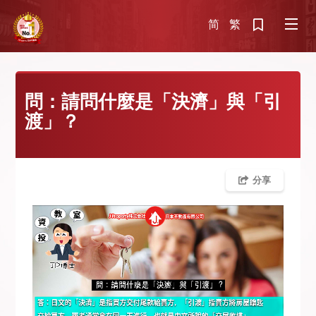
简
繁
問：請問什麼是「決濟」與「引
渡」？
分享