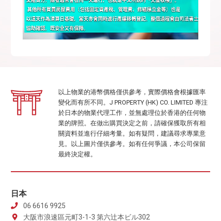
以上物業的港幣價格僅供參考，實際價格會根據匯率
變化而有所不同。J PROPERTY (HK) CO. LIMITED 專注
於日本的物業代理工作，並無處理位於香港的任何物
業的牌照。在做出購買決定之前，請確保獲取所有相
關資料並進行仔細考量。如有疑問，建議尋求專業意
見。以上圖片僅供參考。如有任何爭議，本公司保留
最終決定權。
日本
06 6616 9925
大阪市浪速區元町3-1-3 第六辻本ビル302