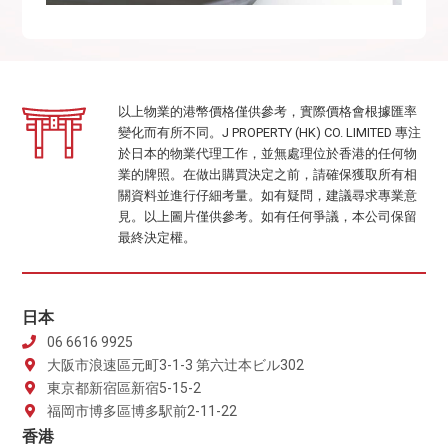
以上物業的港幣價格僅供參考，實際價格會根據匯率
變化而有所不同。J PROPERTY (HK) CO. LIMITED 專注
於日本的物業代理工作，並無處理位於香港的任何物
業的牌照。在做出購買決定之前，請確保獲取所有相
關資料並進行仔細考量。如有疑問，建議尋求專業意
見。以上圖片僅供參考。如有任何爭議，本公司保留
最終決定權。
日本
06 6616 9925
大阪市浪速區元町3-1-3 第六辻本ビル302
東京都新宿區新宿5-15-2
福岡市博多區博多駅前2-11-22
香港