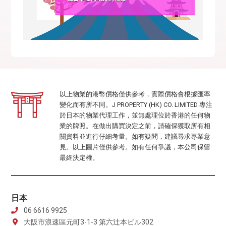
以上物業的港幣價格僅供參考，實際價格會根據匯率
變化而有所不同。J PROPERTY (HK) CO. LIMITED 專注
於日本的物業代理工作，並無處理位於香港的任何物
業的牌照。在做出購買決定之前，請確保獲取所有相
關資料並進行仔細考量。如有疑問，建議尋求專業意
見。以上圖片僅供參考。如有任何爭議，本公司保留
最終決定權。
日本
06 6616 9925
大阪市浪速區元町3-1-3 第六辻本ビル302