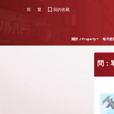
简
繁
我的收藏
關於 J Property
每月慈
問：