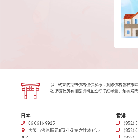
以上物業的港幣價格僅供參考，實際價格會根據匯率變化
確保獲取所有相關資料並進行仔細考量。如有疑
日本
香港
06 6616 9925
(852) 5
大阪市浪速區元町3-1-3 第六辻本ビル
(852) 
302
(852) 