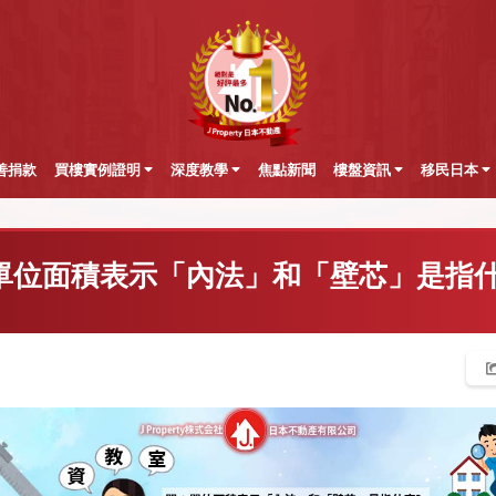
善捐款
買樓實例證明
深度教學
焦點新聞
樓盤資訊
移民日本
單位面積表示「內法」和「壁芯」是指