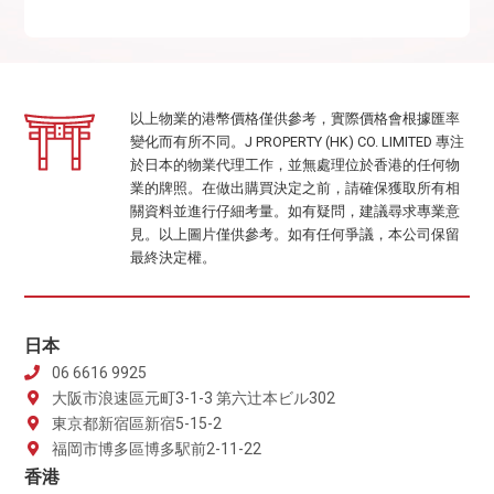
以上物業的港幣價格僅供參考，實際價格會根據匯率
變化而有所不同。J PROPERTY (HK) CO. LIMITED 專注
於日本的物業代理工作，並無處理位於香港的任何物
業的牌照。在做出購買決定之前，請確保獲取所有相
關資料並進行仔細考量。如有疑問，建議尋求專業意
見。以上圖片僅供參考。如有任何爭議，本公司保留
最終決定權。
日本
06 6616 9925
大阪市浪速區元町3-1-3 第六辻本ビル302
東京都新宿區新宿5-15-2
福岡市博多區博多駅前2-11-22
香港