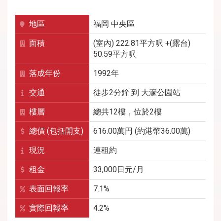
地區
福岡
中央區
面積
(室內) 222.81平方呎 +(露台)
50.59平方呎
落成年份
1992年
交通
徒步2分鐘
到
大濠公園
站
樓層
總共12樓，位於2樓
總價 (包括開支)
616.00萬円 (約港幣36.00萬)
現況
連租約
租金
33,000
日元/月
表面回報率
7.1%
實際回報率
4.2%