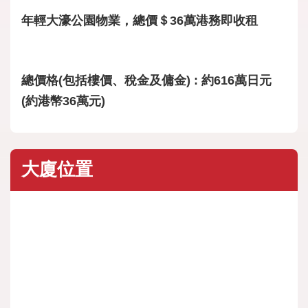
年輕大濠公園物業，總價＄36萬港務即收租
總價格(包括樓價、稅金及傭金) : 約616萬日元
(約港幣36萬元)
大廈位置