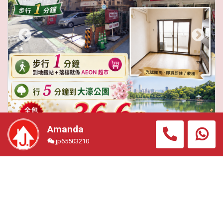
Amanda
jp65503210
福岡中央區「唐人町」8樓吉屋單位 ,步行 1 分鐘到地鐵
站＋落樓就係 AEON 超市 5 分鐘到大濠公園 全包總價
HKD 36.6 萬即可入住
住宅公寓
#FUK2168A
總價
762.00萬円 (約港幣36.60