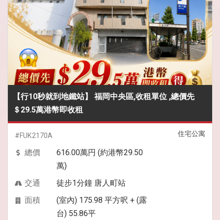
【行10秒就到地鐵站】 福岡中央區,收租單位 ,總價先
＄29.5萬港幣即收租
住宅公寓
#FUK2170A
總價
616.00萬円 (約港幣29.50
萬)
交通
徒步1分鐘 唐人町站
面積
(室內) 175.98 平方呎 + (露
台) 55.86平