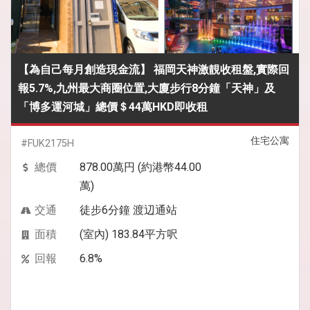
【為自己每月創造現金流】 福岡天神激靚收租盤,實際回
報5.7%,九州最大商圈位置,大廈步行8分鐘「天神」及
「博多運河城」總價＄44萬HKD即收租
住宅公寓
#FUK2175H
總價
878.00萬円 (約港幣44.00
萬)
交通
徒步6分鐘 渡辺通站
面積
(室內) 183.84平方呎
回報
6.8%