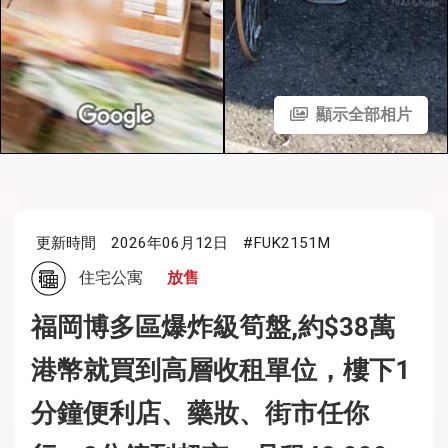
顯示全部相片
更新時間
2026年06月12日
#FUK2151M
住宅公寓
放售
福岡博多區爆炸級筍盤,約$38萬
港幣就買到高層收租單位，樓下1
分鐘便利店、藥妝、街市任你