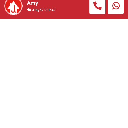
Amy
Amy57130642
【大廈步行5分鐘內到「博多」站】 ＄60萬港幣內,1997
年後,唯一一件,總價＄59萬港幣 ,你就可以投資福岡最好
位置
住宅公寓
#FUK2165A