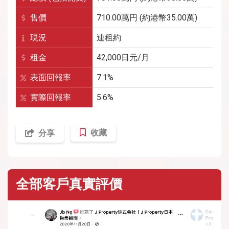
售價
710.00萬円 (約港幣35.00萬)
現況
連租約
租金
42,000
日元/月
表面回報率
7.1%
實際回報率
5.6%
收藏
分享
全部客戶真實評價