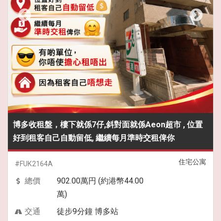
博多收租盤，樓下就係7仔,斜對面就係Aeon超市 , 位置
好到租客自己自動留低, 繼續每月準時交租俾你
住宅公寓
#FUK2164A
總價
902.00萬円 (約港幣44.00
萬)
交通
徒步9分鐘 博多站