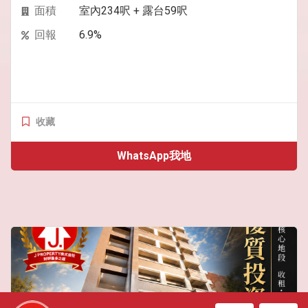
面積
室內234呎 + 露台59呎
回報
6.9%
收藏
WhatsApp我地