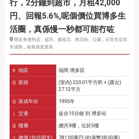
行，2分鐘到超市，月租42,000
円、回報5.6%,呢個價位買博多生
活圈，真係慢一秒都可能冇咗
附近有便利店、超市、藥妝店、商店街、公園，日常生活非
常成熟，租客接受度高
地區
福岡
博多區
面積
(室內) 220.01平方呎 + (露台)
27.12平方
落成年份
1995年
交通
徒步15分鐘
到
博多
站
樓層
總共9樓，位於5樓
總價 (包括開支)
781.00萬円 (約港幣38.00萬)