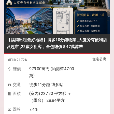
【福岡出租最好地段】博多10分鐘物業 ,大廈旁有便利店
及超市 ,22歲女租客，全包總價＄47萬港幣
住宅公寓
#FUK2172A
總價
979.00萬円 (約港幣47.00
萬)
交通
徒步11分鐘 博多站
面積
(室內) 227.33 平方呎 ＋
（露台） 28.84平方
回報
7.4%