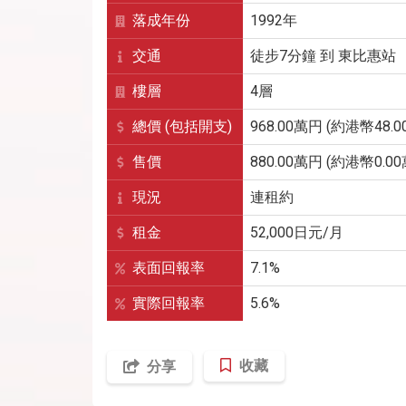
落成年份
1992年
交通
徒步7分鐘
到
東比惠
站
樓層
4層
總價 (包括開支)
968.00萬円 (約港幣48.0
售價
880.00萬円 (約港幣0.00
現況
連租約
租金
52,000
日元/月
表面回報率
7.1%
實際回報率
5.6%
收藏
分享