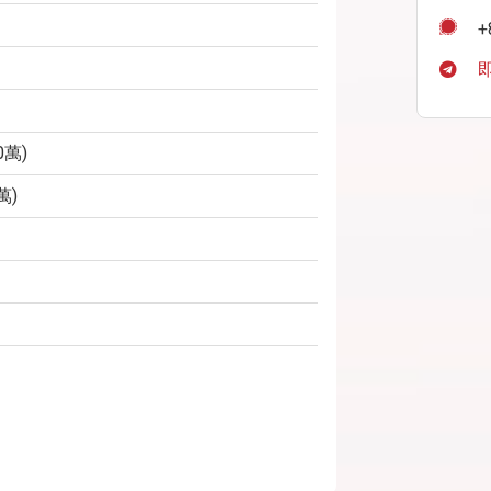
+
0萬)
萬)