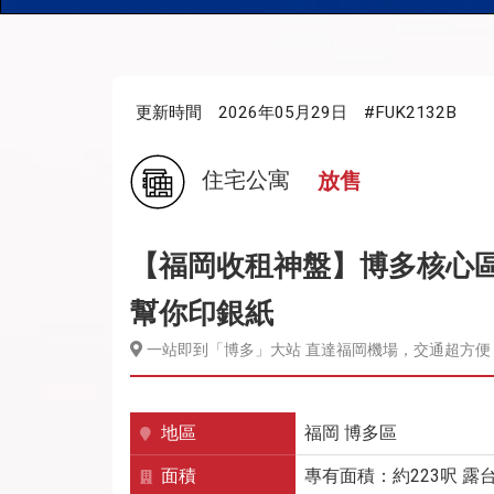
更新時間
2026年05月29日
#FUK2132B
住宅公寓
放售
【福岡收租神盤】博多核心區，
幫你印銀紙
一站即到「博多」大站 直達福岡機場，交通超方便
地區
福岡
博多區
面積
專有面積：約223呎 露