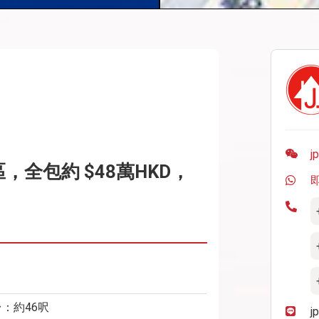
j
全包約 $48萬HKD，
台：約46呎
j