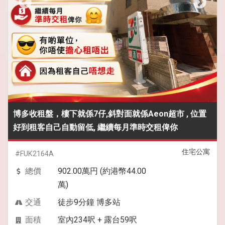
博多收租盤，樓下就係7仔,斜對面就係Aeon超市 , 位置
好到租客自己自動留低, 繼續每月準時交租俾你
住宅公寓
#FUK2164A
總價
902.00萬円 (約港幣44.00
萬)
交通
徒步9分鐘 博多站
面積
室內234呎 + 露台59呎