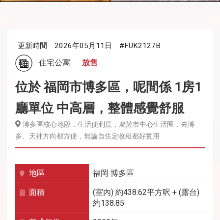
更新時間
2026年05月11日
#FUK2127B
住宅公寓
放售
位於 福岡市博多區，呢間係 1房1
廳單位 中高層，整體感覺舒服
博多區核心地段，生活便利度，屬於市中心生活圈，去博
多、天神方向都方便，無論自住定收租都好實用
地區
福岡
博多區
面積
(室內) 約438.62平方呎 + (露台)
約138.85