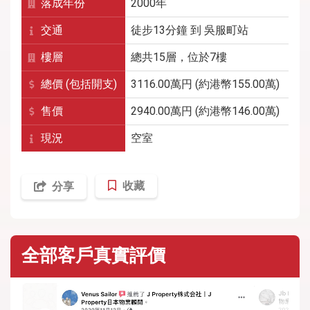
落成年份
2000年
交通
徒步13分鐘
到
吳服町
站
樓層
總共15層，位於7樓
總價 (包括開支)
3116.00萬円 (約港幣155.00萬)
售價
2940.00萬円 (約港幣146.00萬)
現況
空室
收藏
分享
全部客戶真實評價