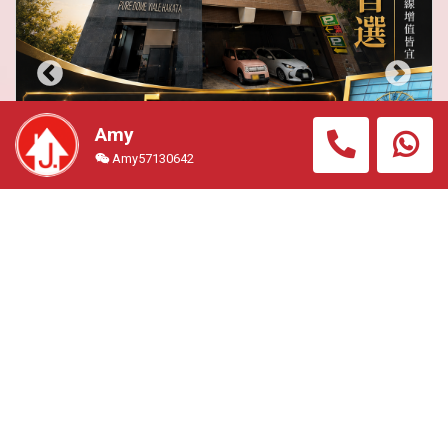
Amy
Amy57130642
【大廈步行5分鐘內到「博多」站】 ＄60萬港幣內,1997
年後,唯一一件,總價＄59萬港幣 ,你就可以投資福岡最好
位置
住宅公寓
#FUK2165A
總價
1231.00萬円 (約港幣59.00