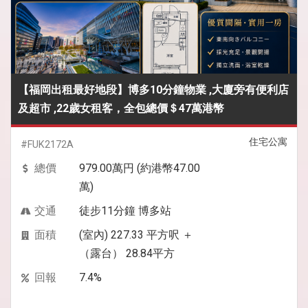
【福岡出租最好地段】博多10分鐘物業 ,大廈旁有便利店
及超市 ,22歲女租客，全包總價＄47萬港幣
住宅公寓
#FUK2172A
總價
979.00萬円 (約港幣47.00
萬)
交通
徒步11分鐘 博多站
面積
(室內) 227.33 平方呎 ＋
（露台） 28.84平方
回報
7.4%