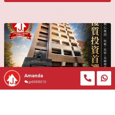
Amanda
jp65503210