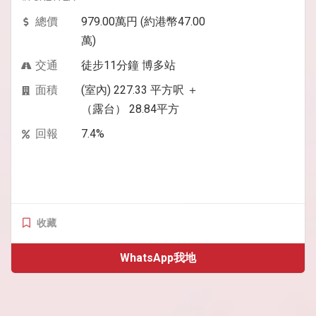
總價
979.00萬円 (約港幣47.00
萬)
交通
徒步11分鐘 博多站
面積
(室內) 227.33 平方呎 ＋
（露台） 28.84平方
回報
7.4%
收藏
WhatsApp我地