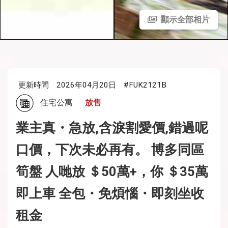
顯示全部相片
更新時間
2026年04月20日
#FUK2121B
住宅公寓
放售
業主真・急放,含淚割愛價,錯過呢
口價，下次未必再有。 博多同區
筍盤 人哋放 ＄50萬+，你 ＄35萬
即上車 全包・免煩惱・即刻坐收
租金