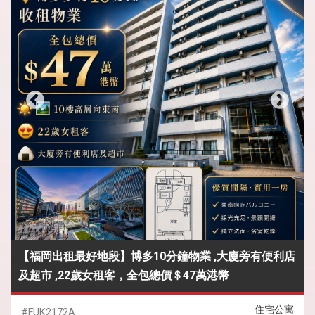
【福岡出租最好地段】博多10分鐘物業 ,大廈旁有便利店
及超市 ,22歲女租客，全包總價＄47萬港幣
住宅公寓
#FUK2172A