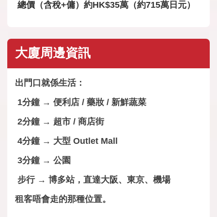
總價（含稅+傭）約HK$35萬（約715萬日元）
大廈周邊資訊
出門口就係生活：
1分鐘 → 便利店 / 藥妝 / 新鮮蔬菜
2分鐘 → 超市 / 商店街
4分鐘 → 大型 Outlet Mall
3分鐘 → 公園
步行 → 博多站，直達大阪、東京、機場
租客唔會走的那種位置。