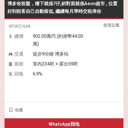
博多收租盤，樓下就係7仔,斜對面就係Aeon超市 , 位置
好到租客自己自動留低, 繼續每月準時交租俾你
住宅公寓
#FUK2164A
總價
902.00萬円 (約港幣44.00
萬)
交通
徒步9分鐘 博多站
面積
室內234呎 + 露台59呎
回報
6.9%
收藏
WhatsApp我地