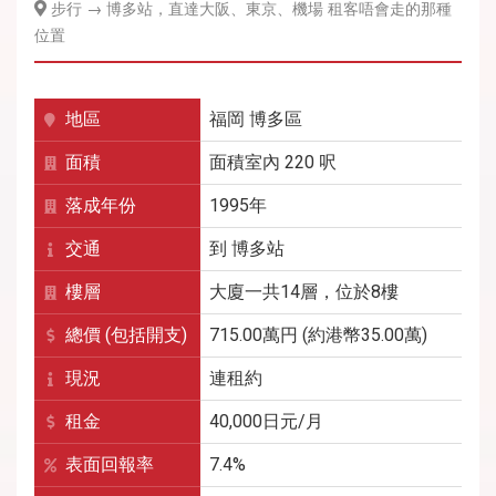
步行 → 博多站，直達大阪、東京、機場 租客唔會走的那種
位置
地區
福岡
博多區
面積
面積室內 220 呎
落成年份
1995年
交通
到
博多
站
樓層
大廈一共14層，位於8樓
總價 (包括開支)
715.00萬円 (約港幣35.00萬)
現況
連租約
租金
40,000
日元/月
表面回報率
7.4%