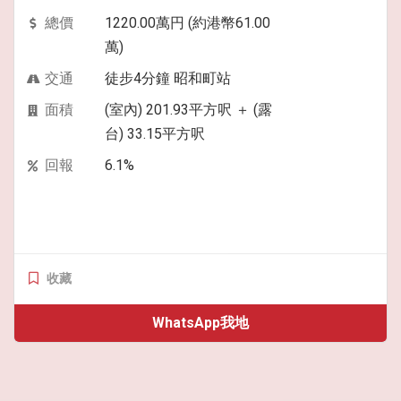
總價
1220.00萬円 (約港幣61.00
萬)
交通
徒步4分鐘 昭和町站
面積
(室內) 201.93平方呎 ＋ (露
台) 33.15平方呎
回報
6.1%
收藏
WhatsApp我地