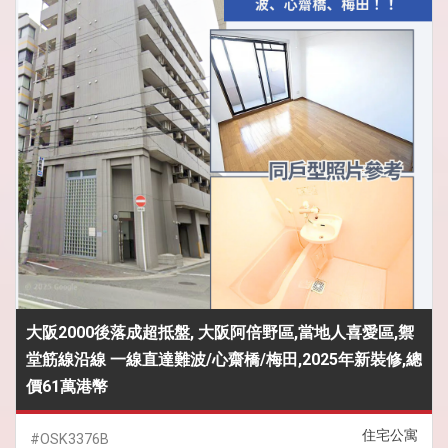
大阪2000後落成超抵盤, 大阪阿倍野區,當地人喜愛區,禦
堂筋線沿線 一線直達難波/心齋橋/梅田,2025年新裝修,總
價61萬港幣
住宅公寓
#OSK3376B