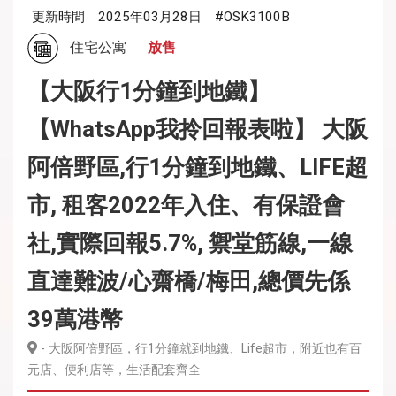
更新時間
2025年03月28日
#OSK3100B
住宅公寓
放售
【大阪行1分鐘到地鐵】
【WhatsApp我拎回報表啦】 大阪
阿倍野區,行1分鐘到地鐵、LIFE超
市, 租客2022年入住、有保證會
社,實際回報5.7%, 禦堂筋線,一線
直達難波/心齋橋/梅田,總價先係
39萬港幣
- 大阪阿倍野區，行1分鐘就到地鐵、Life超市，附近也有百
元店、便利店等，生活配套齊全