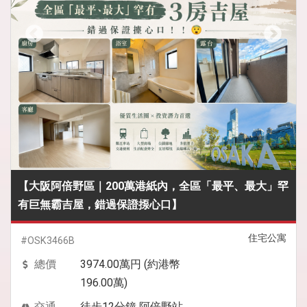
【大阪阿倍野區｜200萬港紙內，全區「最平、最大」罕
有巨無霸吉屋，錯過保證揼心口】
住宅公寓
#OSK3466B
總價
3974.00萬円 (約港幣
196.00萬)
交通
徒步12分鐘 阿倍野站