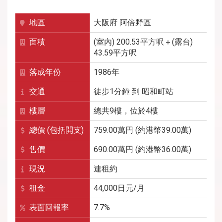
地區
大阪府
阿倍野區
面積
(室內) 200.53平方呎＋(露台)
43.59平方呎
落成年份
1986年
交通
徒步1分鐘
到
昭和町
站
樓層
總共9樓，位於4樓
總價 (包括開支)
759.00萬円 (約港幣39.00萬)
售價
690.00萬円 (約港幣36.00萬)
現況
連租約
租金
44,000
日元/月
表面回報率
7.7%