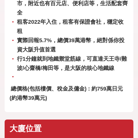
市，附近也有百元店、便利店等，生活配套齊
全
租客2022年入住，租客有保證會社，穩定收
租
實際回報5.7%，總價39萬港幣，絕對係你投
資大阪升值首選
行1分鐘就到地鐵禦堂筋線，可直達天王寺/難
波/心齋橋/梅田等，是大阪的核心地鐵線
總價格(包括樓價、稅金及傭金) : 約759萬日元
(約港幣39萬元)
大廈位置