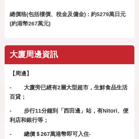
總價格(包括樓價、稅金及傭金) : 約5279萬日元
(約港幣267萬元)
大廈周邊資訊
【周邊】
- 大廈旁已經有2層大型超市，生鮮食品生活
百貸；
- 步行11分鐘到「西田邊」站，有Nitori、便
利店和銀行等；
- 總價＄267萬港幣即可入住‧