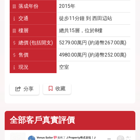
落成年份
2015年
交通
徒步11分鐘
到
西田辺
站
樓層
總共15層，位於8樓
總價 (包括開支)
5279.00萬円 (約港幣267.00萬)
售價
4980.00萬円 (約港幣252.00萬)
現況
空室
收藏
分享
全部客戶真實評價