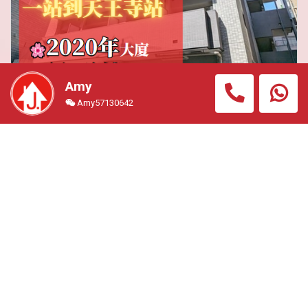
Amy
Amy57130642
【J Property 自家物業管理｜收租無煩惱】 大阪2020
年大廈・一站到天王寺站 ,行2分鐘到地鐵站,連約收租中
,總價約91萬HKD,日本樓搜尋熱爆升溫 ,核心區＋收租即
享回報
住宅公寓
#OSK3282B
總價
1782.00萬円 (約港幣91.00
萬)
面積
(室內) 236.69平方呎
回報
4.5%