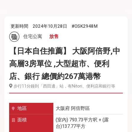
更新時間
2024年10月28日
#OSK2948M
住宅公寓
放售
【日本自住推薦】 大阪阿倍野,中
高層3房單位 ,大型超市、便利
店、銀行 總價約267萬港幣
步行11分鐘到「西田邊」站，有Nitori、便利店和銀行等
地區
大阪府
阿倍野區
面積
(室內) 793.73平方呎 + (露
台)137.77平方