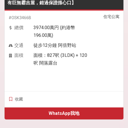
有巨無霸吉屋，錯過保證揼心口】
住宅公寓
#OSK3466B
總價
3974.00萬円 (約港幣
196.00萬)
交通
徒步12分鐘 阿倍野站
面積
面積：827呎 (3LDK) + 120
呎 闊落露台
收藏
WhatsApp我地