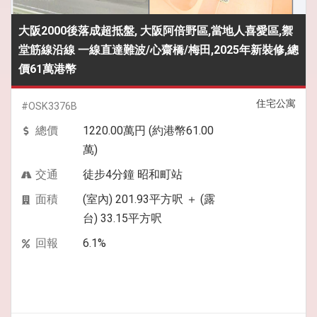
大阪2000後落成超抵盤, 大阪阿倍野區,當地人喜愛區,禦
堂筋線沿線 一線直達難波/心齋橋/梅田,2025年新裝修,總
價61萬港幣
住宅公寓
#OSK3376B
總價
1220.00萬円 (約港幣61.00
萬)
交通
徒步4分鐘 昭和町站
面積
(室內) 201.93平方呎 ＋ (露
台) 33.15平方呎
回報
6.1%