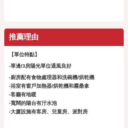
推薦理由
【單位特點】
-單邊/3房陽光單位通風良好
-廚房配有食物處理器和洗碗機/烘乾機
-浴室有窗戶加熱器/烘乾機和霧桑拿
-客廳有地暖
-寬闊的陽台有汙水池
-大廈設施有客房、兒童房、派對房