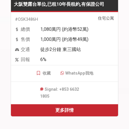
大阪雙露台單位,已租10年長租約,有保證公司
住宅公寓
#OSK3486H
總價
1,080萬円 (約港幣52萬)
售價
1,000萬円 (約港幣49萬)
交通
徒步2分鐘 東三國站
回報
6%
收藏
WhatsApp我地
Signal: +853 6632
1805
更多詳情