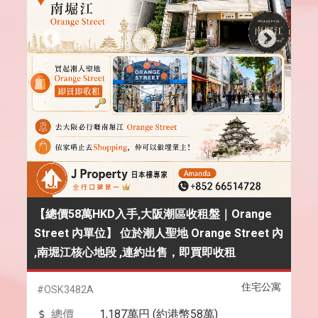
【總價58萬HKD入手,大阪潮區收租盤｜Orange
Street 內單位】 位於潮人聖地 Orange Street 內
,南堀江核心地段 ,連約出售，即買即收租
住宅公寓
#OSK3482A
總價
1,187萬円 (約港幣58萬)