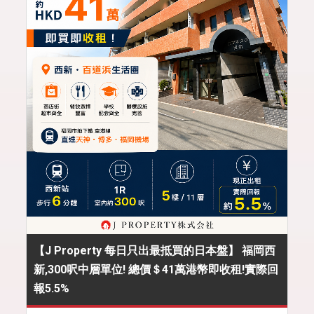
【J Property 每日只出最抵買的日本盤】 福岡西
新,300呎中層單位! 總價＄41萬港幣即收租!實際回
報5.5%