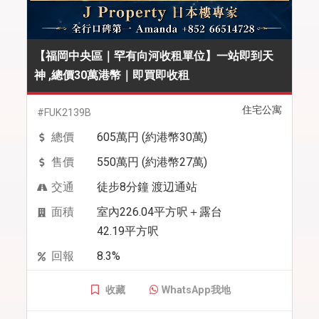
【福岡中央區｜罕有向河收租單位】一站即到天
神 ,總價30萬港幣｜即買即收租
住宅公寓
#FUK2139B
總價
605萬円 (約港幣30萬)
售價
550萬円 (約港幣27萬)
交通
徒步8分鐘 渡辺通站
面積
室內226.04平方呎＋露台
42.19平方呎
回報
8.3%
收藏
WhatsApp我地