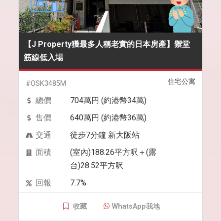
【J Property獲最多人稱老實的日本房產】禦堂
筋線低入場
住宅公寓
#OSK3485M
總價
704萬円 (約港幣34萬)
售價
640萬円 (約港幣36萬)
交通
徒步7分鐘 新大阪站
面積
(室內)188.26平方呎＋(露
台)28.52平方呎
回報
7.7%
收藏
WhatsApp我地