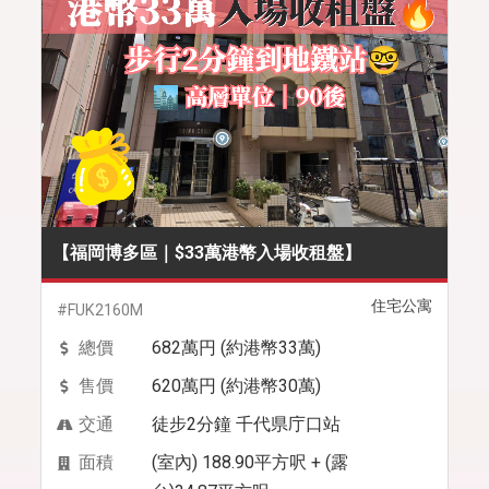
【福岡博多區｜$33萬港幣入場收租盤】
住宅公寓
#FUK2160M
總價
682萬円 (約港幣33萬)
售價
620萬円 (約港幣30萬)
交通
徒步2分鐘 千代県庁口站
面積
(室內) 188.90平方呎 + (露