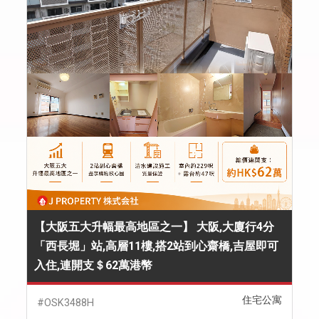
【大阪五大升幅最高地區之一】 大阪,大廈行4分
「西長堀」站,高層11樓,搭2站到心齋橋,吉屋即可
入住,連開支＄62萬港幣
住宅公寓
#OSK3488H