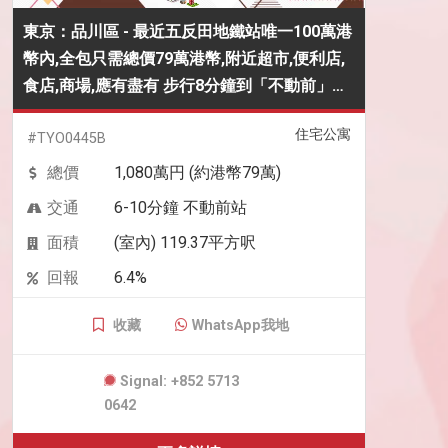
東京：品川區 - 最近五反田地鐵站唯一100萬港
幣內,全包只需總價79萬港幣,附近超市,便利店,
食店,商場,應有盡有 步行8分鐘到「不動前」地
鐵站-一站到目黑轉乘大站
住宅公寓
#TYO0445B
總價
1,080萬円 (約港幣79萬)
交通
6-10分鐘 不動前站
面積
(室內) 119.37平方呎
回報
6.4%
收藏
WhatsApp我地
Signal: +852 5713
0642