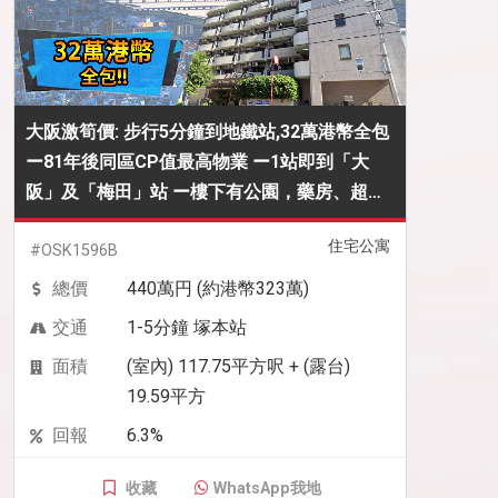
大阪激筍價: 步行5分鐘到地鐵站,32萬港幣全包
ー81年後同區CP值最高物業 ー1站即到「大
阪」及「梅田」站 ー樓下有公園，藥房、超級
市場等生活配套，投資出租一流
住宅公寓
#OSK1596B
總價
440萬円 (約港幣323萬)
交通
1-5分鐘 塚本站
面積
(室內) 117.75平方呎 + (露台)
19.59平方
回報
6.3%
收藏
WhatsApp我地