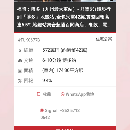
福岡：博多（九州最大車站）- 只需6分鐘步行
到「博多」地鐵站 ,全包只需42萬,實際回報高
達6.5%,地鐵站集合超過百間商店、餐飲、電影
院、空中花園，購物,即買即收租
住宅公寓
#FUK0677B
總價
572萬円 (約港幣42萬)
交通
6-10分鐘 博多站
面積
(室內) 174.80平方呎
回報
9.4%
收藏
WhatsApp我地
Signal: +852 5713
0642