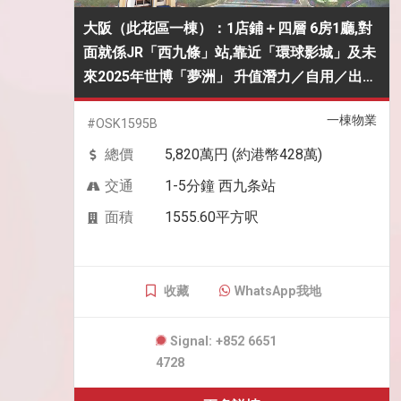
大阪（此花區一棟）：1店鋪＋四層 6房1廳,對
面就係JR「西九條」站,靠近「環球影城」及未
來2025年世博「夢洲」 升值潛力／自用／出租
一流 ,成棟連地全包428萬港幣ONLY
一棟物業
#OSK1595B
總價
5,820萬円 (約港幣428萬)
交通
1-5分鐘 西九条站
面積
1555.60平方呎
收藏
WhatsApp我地
Signal: +852 6651
4728