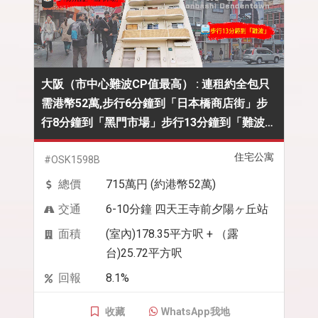
大阪（市中心難波CP值最高） : 連租約全包只
需港幣52萬,步行6分鐘到「日本橋商店街」步
行8分鐘到「黑門市場」步行13分鐘到「難波」
好抵啊
住宅公寓
#OSK1598B
總價
715萬円 (約港幣52萬)
交通
6-10分鐘 四天王寺前夕陽ヶ丘站
面積
(室內)178.35平方呎 + （露
台)25.72平方呎
回報
8.1%
收藏
WhatsApp我地