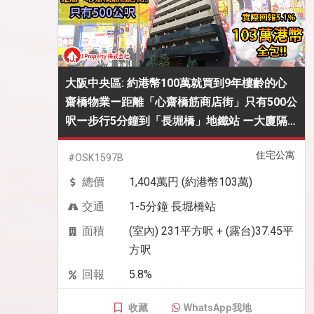
大阪中央區: 約港幣100萬就買到9年樓齡的心
齋橋物業ー距離「心齋橋筋商店街」只有500公
呎ー步行5分鐘到「長堀橋」地鐵站 ー大廈隔
離就有24小時超級市場,103萬港幣全包
住宅公寓
#OSK1597B
總價
1,404萬円 (約港幣103萬)
交通
1-5分鐘 長堀橋站
面積
(室內) 231平方呎 + (露台)37.45平
方呎
回報
5.8%
收藏
WhatsApp我地