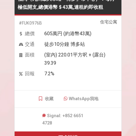
極低開支,總價港幣＄43萬,連租約即收租
住宅公寓
#FUK0976B
總價
605萬円 (約港幣43萬)
交通
徒步10分鐘 博多站
面積
(室內) 220.01平方呎 + (露台)
39.39
回報
7.2%
收藏
WhatsApp我地
Signal: +852 6651
4728