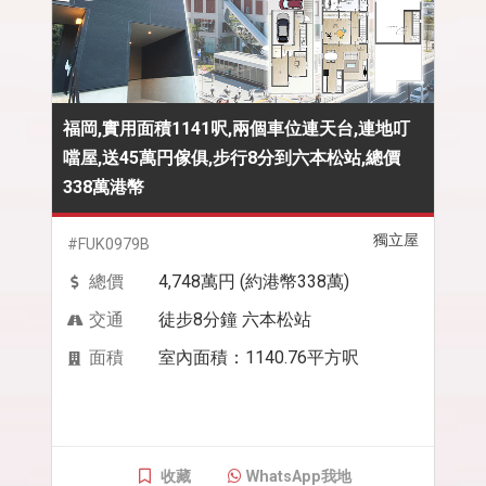
福岡,實用面積1141呎,兩個車位連天台,連地叮
噹屋,送45萬円傢俱,步行8分到六本松站,總價
338萬港幣
獨立屋
#FUK0979B
總價
4,748萬円 (約港幣338萬)
交通
徒步8分鐘 六本松站
面積
室內面積：1140.76平方呎
收藏
WhatsApp我地