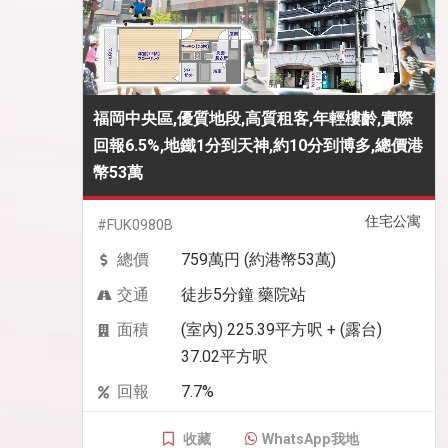
福岡中央區,優質地段,高質租客,年輕樓齡,實際
回報6.5%,地鐵1分到天神,約10分到博多,總價港
幣53萬
住宅公寓
#FUK0980B
總價
759萬円 (約港幣53萬)
交通
徒步5分鐘 藥院站
面積
(室內) 225.39平方呎 + (露台)
37.02平方呎
回報
7.7%
收藏
WhatsApp我地