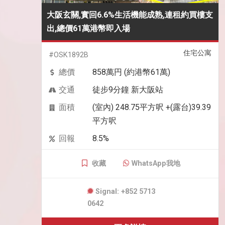
大阪玄關,實回6.6%生活機能成熟,連租約買樓支
出,總價61萬港幣即入場
住宅公寓
#OSK1892B
總價
858萬円 (約港幣61萬)
交通
徒步9分鐘 新大阪站
面積
(室內) 248.75平方呎 +(露台)39.39
平方呎
回報
8.5%
收藏
WhatsApp我地
Signal: +852 5713
0642