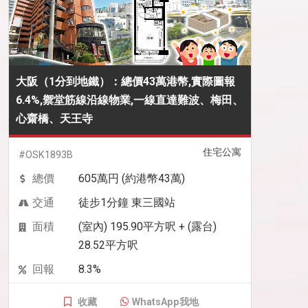
大阪（1分到地鐵）：總價43萬港幣,實際圖報
6.4%,禦堂筋線沿線物業,一線直達難波、梅田、
心齋橋、天王寺
住宅公寓
#OSK1893B
總價
605萬円 (約港幣43萬)
交通
徒步1分鐘 東三國站
面積
(室內) 195.90平方呎 + (露台)
28.52平方呎
回報
8.3%
收藏
WhatsApp我地