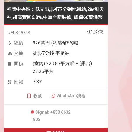
福岡中央區：低支出,步行7分到地鐵站,2站到天
神,超高實回6.8%,中層全新裝修, 總價66萬港幣
住宅公寓
#FUK0975B
總價
926萬円 (約港幣66萬)
交通
徒步7分鐘 平尾站
面積
(室內) 220.87平方呎 + (露台)
23.25平方
回報
7.8%
收藏
WhatsApp我地
Signal: +853 6632
1805