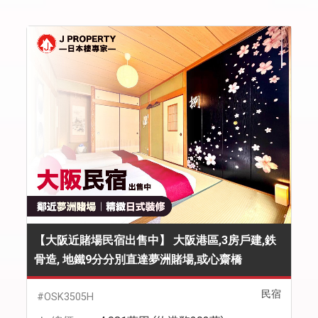
【大阪近賭場民宿出售中】 大阪港區,3房戶建,鉄
骨造, 地鐵9分分別直達夢洲賭場,或心齋橋
民宿
#OSK3505H