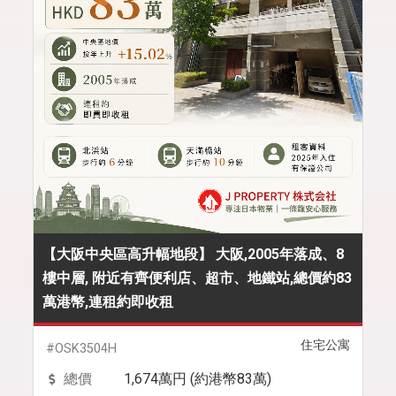
【大阪中央區高升幅地段】 大阪,2005年落成、8
樓中層, 附近有齊便利店、超市、地鐵站,總價約83
萬港幣,連租約即收租
住宅公寓
#OSK3504H
總價
1,674萬円 (約港幣83萬)