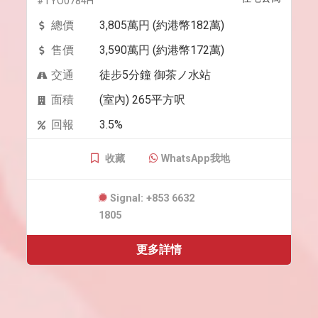
#TYO0784H
總價
3,805萬円 (約港幣182萬)
售價
3,590萬円 (約港幣172萬)
交通
徒步5分鐘 御茶ノ水站
面積
(室內) 265平方呎
回報
3.5%
收藏
WhatsApp我地
Signal: +853 6632
1805
更多詳情