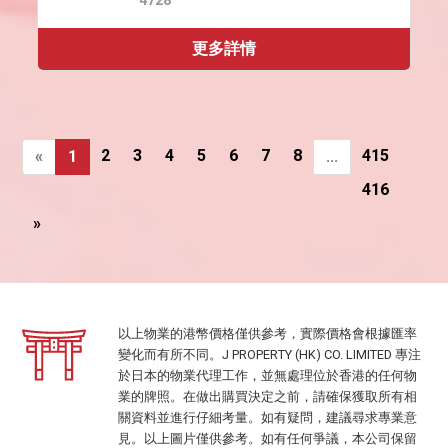
4728
更多詳情
2
3
4
5
6
7
8
415
«
1
...
416
»
以上物業的港幣價格僅供參考，實際價格會根據匯率
變化而有所不同。J PROPERTY (HK) CO. LIMITED 專注
於日本的物業代理工作，並無處理位於香港的任何物
業的牌照。在做出購買決定之前，請確保獲取所有相
關資料並進行仔細考量。如有疑問，建議尋求專業意
見。以上圖片僅供參考。如有任何爭議，本公司保留