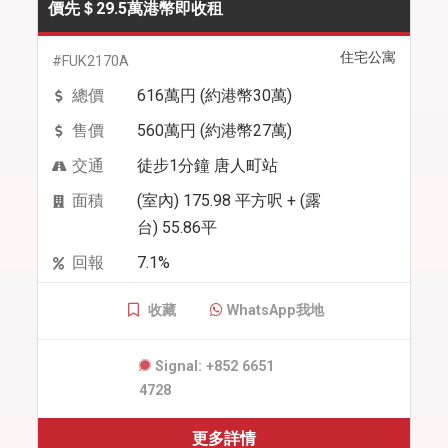
價先＄29.5萬港幣即收租
住宅公寓
#FUK2170A
總價
616萬円 (約港幣30萬)
售價
560萬円 (約港幣27萬)
交通
徒步1分鐘 唐人町站
面積
(室內) 175.98 平方呎 + (露
台) 55.86平
回報
7.1%
收藏
WhatsApp我地
Signal: +852 6651
4728
更多詳情