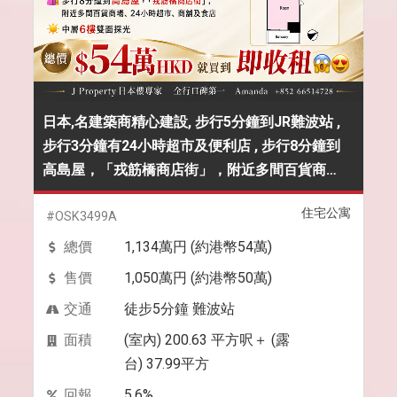
日本,名建築商精心建設, 步行5分鐘到JR難波站 ,
步行3分鐘有24小時超市及便利店 , 步行8分鐘到
高島屋，「戎筋橋商店街」，附近多間百貨商
場、24小時超市、商鋪及食店 ,中層6樓雙面採光 ,
住宅公寓
總價＄54萬HKD就買到即收租
#OSK3499A
總價
1,134萬円 (約港幣54萬)
售價
1,050萬円 (約港幣50萬)
交通
徒步5分鐘 難波站
面積
(室內) 200.63 平方呎＋ (露
台) 37.99平方
回報
5.6%