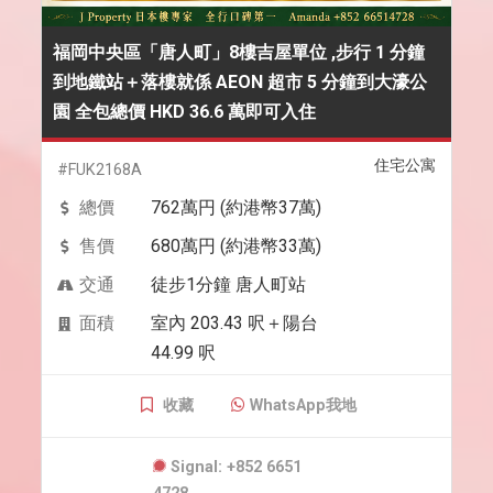
福岡中央區「唐人町」8樓吉屋單位 ,步行 1 分鐘
到地鐵站＋落樓就係 AEON 超市 5 分鐘到大濠公
園 全包總價 HKD 36.6 萬即可入住
住宅公寓
#FUK2168A
總價
762萬円 (約港幣37萬)
售價
680萬円 (約港幣33萬)
交通
徒步1分鐘 唐人町站
面積
室內 203.43 呎＋陽台
44.99 呎
收藏
WhatsApp我地
Signal: +852 6651