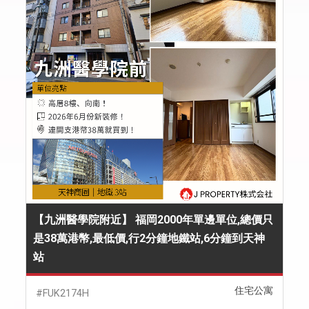
【九洲醫學院附近】 福岡2000年單邊單位,總價只
是38萬港幣,最低價,行2分鐘地鐵站,6分鐘到天神
站
住宅公寓
#FUK2174H