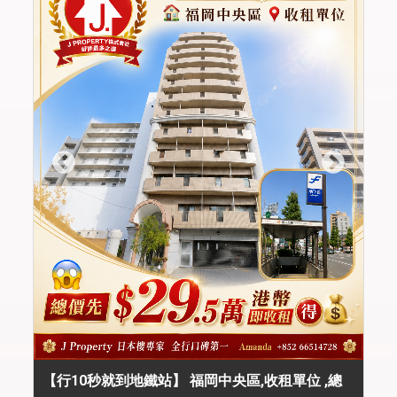
【行10秒就到地鐵站】 福岡中央區,收租單位 ,總