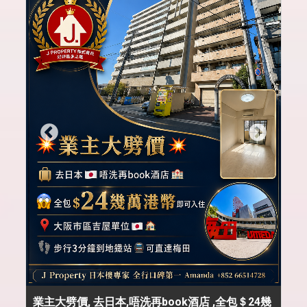
業主大劈價, 去日本,唔洗再book酒店 ,全包＄24幾