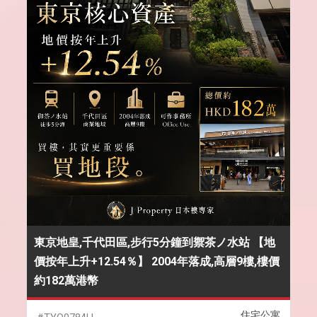
東京地皇,千代田區,步行5分鐘到禦茶ノ水站 【地
價按年上升+12.54％】 2004年落成,高層9樓,樓價
約182萬港幣
住宅公寓