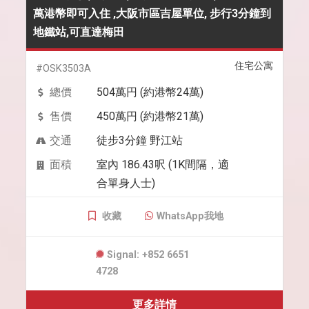
萬港幣即可入住 ,大阪市區吉屋單位, 步行3分鐘到
地鐵站,可直達梅田
住宅公寓
#OSK3503A
總價
504萬円 (約港幣24萬)
售價
450萬円 (約港幣21萬)
交通
徒步3分鐘 野江站
面積
室內 186.43呎 (1K間隔，適
合單身人士)
收藏
WhatsApp我地
Signal: +852 6651
4728
更多詳情