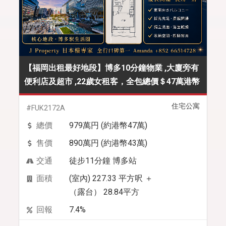
【福岡出租最好地段】博多10分鐘物業 ,大廈旁有
便利店及超市 ,22歲女租客，全包總價＄47萬港幣
住宅公寓
#FUK2172A
總價
979萬円 (約港幣47萬)
售價
890萬円 (約港幣43萬)
交通
徒步11分鐘 博多站
面積
(室內) 227.33 平方呎 ＋
（露台） 28.84平方
回報
7.4%