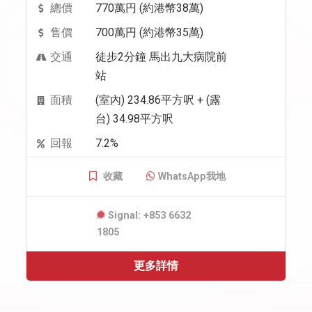
總價
770萬円 (約港幣38萬)
售價
700萬円 (約港幣35萬)
交通
徒步2分鐘 馬出九大病院前
站
面積
(室內) 234.86平方呎 + (露
台) 34.98平方呎
回報
7.2%
收藏
WhatsApp我地
Signal: +853 6632
1805
更多詳情