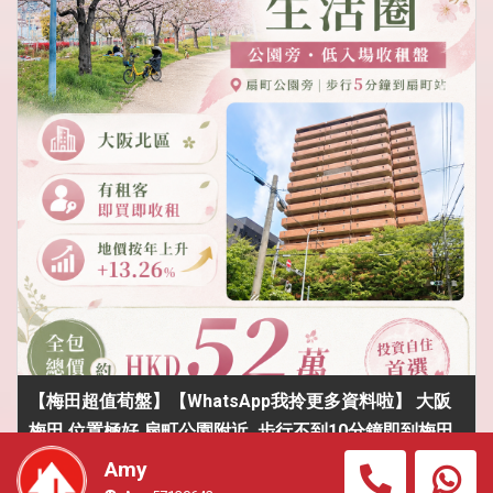
【梅田超值荀盤】【WhatsApp我拎更多資料啦】 大阪
梅田,位置極好,扇町公園附近, 步行不到10分鐘即到梅田
商圈,行5分到地鐵 【大阪最有價值及升幅最高地段之
Amy
一】 總價只係＄52萬港幣