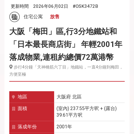
更新時間
2026年06月02日
#OSK3472B
住宅公寓
放售
大阪「梅田」區,行3分地鐵站和
「日本最長商店街」 年輕2001年
落成物業,連租約總價72萬港幣
步行4分鐘「天神橋筋六丁目」地鐵站，一直4分鐘到梅田，
方便至極
地區
大阪府
北區
面積
(室內) 237.55平方呎 + (露台)
39.61平方呎
落成年份
2001年