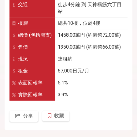
交通
徒步4分鐘
到
天神橋筋六丁目
站
樓層
總共10樓，位於4樓
總價 (包括開支)
1458.00萬円 (約港幣72.00萬)
售價
1350.00萬円 (約港幣66.00萬)
現況
連租約
租金
57,000
日元/月
表面回報率
5.1%
實際回報率
3.9%
收藏
分享