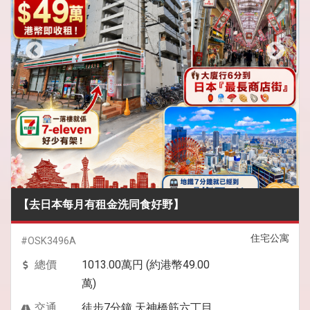
【去日本每月有租金洗同食好野】
住宅公寓
#OSK3496A
總價
1013.00萬円 (約港幣49.00
萬)
交通
徒步7分鐘 天神橋筋六丁目