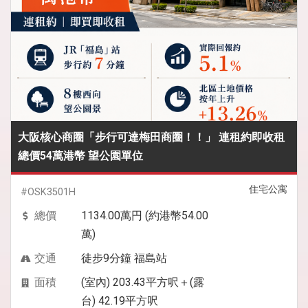
大阪核心商圈「步行可達梅田商圈！！」 連租約即收租
總價54萬港幣 望公園單位
住宅公寓
#OSK3501H
總價
1134.00萬円 (約港幣54.00
萬)
交通
徒步9分鐘 福島站
面積
(室內) 203.43平方呎＋(露
台) 42.19平方呎