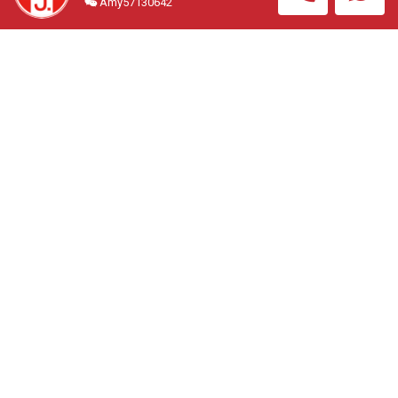
Amy57130642
住宅公寓
#OSK3495H
總價
1068.00萬円 (約港幣52.00
萬)
交通
徒步5分鐘 扇町站
面積
(室內) 217平方呎＋(露
台)37.02平方呎
回報
6.2%
收藏
WhatsApp我地