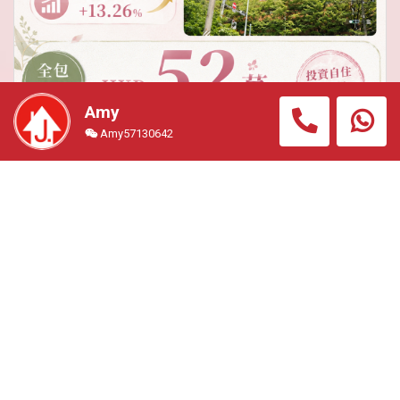
Amy
【梅田超值荀盤】【WhatsApp我拎更多資料啦】 大阪
Amy57130642
梅田,位置極好,扇町公園附近, 步行不到10分鐘即到梅田
商圈,行5分到地鐵 【大阪最有價值及升幅最高地段之
一】 總價只係＄52萬港幣
住宅公寓
#OSK3495H
總價
1068.00萬円 (約港幣52.00
萬)
交通
徒步5分鐘 扇町站
面積
(室內) 217平方呎＋(露
台)37.02平方呎
回報
6.2%