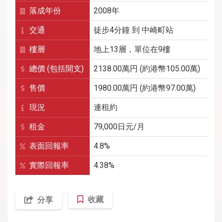
落成年份
2008年
交通
徒步4分鐘
到
中崎町
站
樓層
地上13層，單位在9樓
總價 (包括開支)
2138.00萬円 (約港幣105.00萬)
售價
1980.00萬円 (約港幣97.00萬)
現況
連租約
租金
79,000
日元/月
表面回報率
4.8%
實際回報率
4.38%
收藏
分享