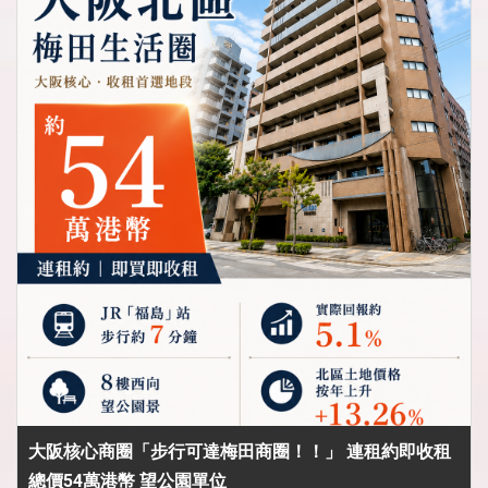
大阪核心商圈「步行可達梅田商圈！！」 連租約即收租
總價54萬港幣 望公園單位