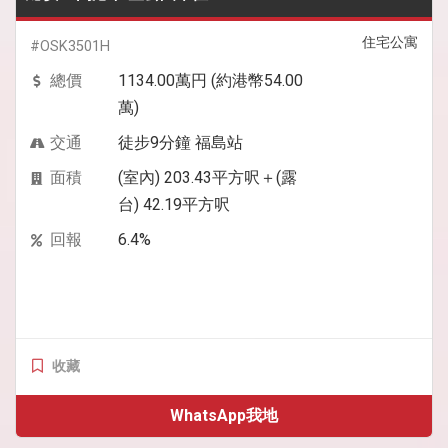
住宅公寓
#OSK3501H
總價
1134.00萬円 (約港幣54.00
萬)
交通
徒步9分鐘 福島站
面積
(室內) 203.43平方呎＋(露
台) 42.19平方呎
回報
6.4%
收藏
WhatsApp我地