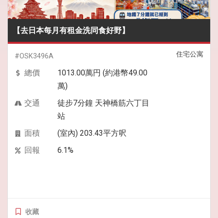
【去日本每月有租金洗同食好野】
住宅公寓
#OSK3496A
總價
1013.00萬円 (約港幣49.00
萬)
交通
徒步7分鐘 天神橋筋六丁目
站
面積
(室內) 203.43平方呎
回報
6.1%
收藏