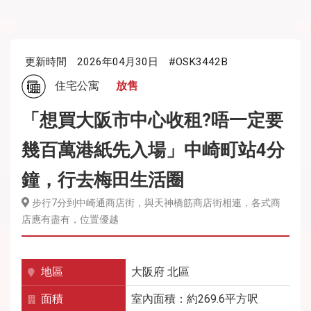
更新時間
2026年04月30日
#OSK3442B
住宅公寓
放售
「想買大阪市中心收租?唔一定要
幾百萬港紙先入場」中崎町站4分
鐘，行去梅田生活圈
步行7分到中崎通商店街，與天神橋筋商店街相連，各式商
店應有盡有，位置優越
地區
大阪府
北區
面積
室內面積：約269.6平方呎