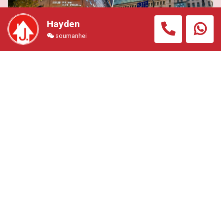
Hayden
【50萬港幣左右，買到大阪難波收租盤? 】
soumanhei
住宅公寓
#OSK3491A
總價
1080.00萬円 (約港幣52.00
萬)
交通
徒步5分鐘 難波站
面積
(室內) 202.89 平方呎＋ (露
台) 38.21平方呎
回報
6.2%
收藏