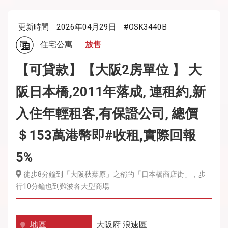
更新時間
2026年04月29日
#OSK3440B
住宅公寓
放售
【可貸款】【大阪2房單位 】 大
阪日本橋,2011年落成, 連租約,新
入住年輕租客,有保證公司, 總價
＄153萬港幣即#收租,實際回報
5%
徒步8分鐘到「大阪秋葉原」之稱的「日本橋商店街」，步
行10分鐘也到難波各大型商場
地區
大阪府
浪速區