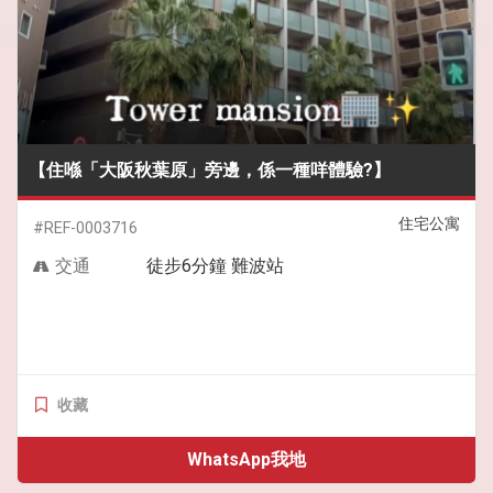
【住喺「大阪秋葉原」旁邊，係一種咩體驗?】
住宅公寓
#REF-0003716
交通
徒步6分鐘 難波站
收藏
WhatsApp我地