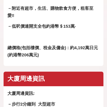
－附近有超市，生活、購物飲食方便，租客至
愛‼
－低呎價連開支全包約港幣＄153萬‧
總價格(包括樓價、稅金及傭金) : 約4,192萬日元
(約港幣206萬元)
大廈周邊資訊
大廈周邊資訊:
－步行2分鐘到 大型超市