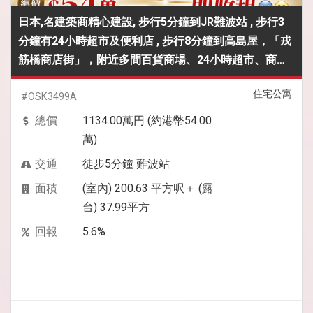
日本,名建築商精心建設, 步行5分鐘到JR難波站 , 步行3
分鐘有24小時超市及便利店 , 步行8分鐘到高島屋，「戎
筋橋商店街」，附近多間百貨商場、24小時超市、商鋪
及食店 ,中層6樓雙面採光 ,總價＄54萬HKD就買到即收租
住宅公寓
#OSK3499A
總價
1134.00萬円 (約港幣54.00
萬)
交通
徒步5分鐘 難波站
面積
(室內) 200.63 平方呎＋ (露
台) 37.99平方
回報
5.6%