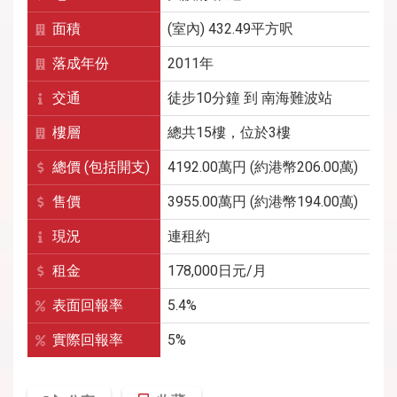
面積
(室內) 432.49平方呎
落成年份
2011年
交通
徒步10分鐘
到
南海難波
站
樓層
總共15樓，位於3樓
總價 (包括開支)
4192.00萬円 (約港幣206.00萬)
售價
3955.00萬円 (約港幣194.00萬)
現況
連租約
租金
178,000
日元/月
表面回報率
5.4%
實際回報率
5%