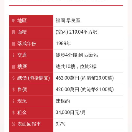
地區
福岡
早良區
面積
(室內) 219.04平方呎
落成年份
1989年
交通
徒步4分鐘
到
西新
站
樓層
總共10樓，位於2樓
總價 (包括開支)
462.00萬円 (約港幣23.00萬)
售價
420.00萬円 (約港幣21.00萬)
現況
連租約
租金
34,000
日元/月
表面回報率
9.7%