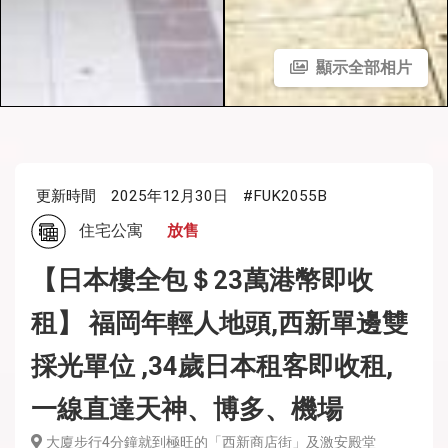
顯示全部相片
更新時間
2025年12月30日
#FUK2055B
住宅公寓
放售
【日本樓全包＄23萬港幣即收
租】 福岡年輕人地頭,西新單邊雙
採光單位 ,34歲日本租客即收租,
一線直達天神、博多、機場
大廈步行4分鐘就到極旺的「西新商店街」及激安殿堂