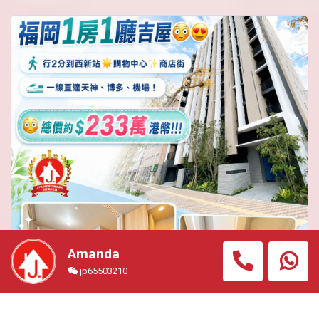
Amanda
jp65503210