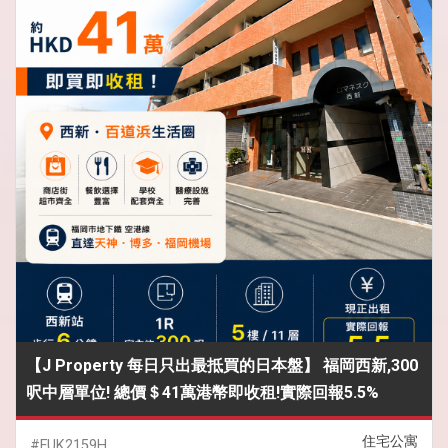
【J Property 每日只出最抵買的日本盤】 福岡西新,300
呎中層單位! 總價＄41萬港幣即收租!實際回報5.5%
住宅公寓
#FUK2159H