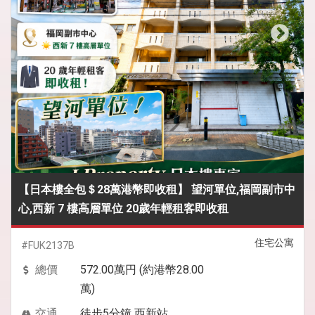
【日本樓全包＄28萬港幣即收租】 望河單位,福岡副市中
心,西新 7 樓高層單位 20歲年輕租客即收租
住宅公寓
#FUK2137B
總價
572.00萬円 (約港幣28.00
萬)
交通
徒步5分鐘 西新站