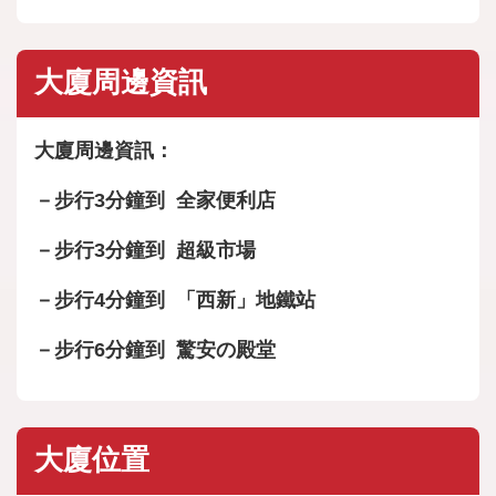
大廈周邊資訊
大廈周邊資訊：
－步行3分鐘到 全家便利店
－步行3分鐘到 超級市場
－步行4分鐘到 「西新」地鐵站
－步行6分鐘到 驚安の殿堂
大廈位置