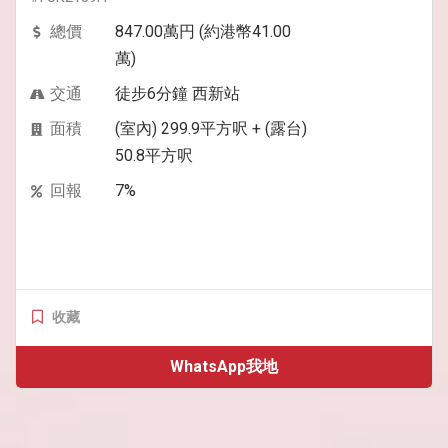
總價
847.00萬円 (約港幣41.00
萬)
交通
徒步6分鐘 西新站
面積
(室內) 299.9平方呎 + (露台)
50.8平方呎
回報
7%
收藏
WhatsApp我地