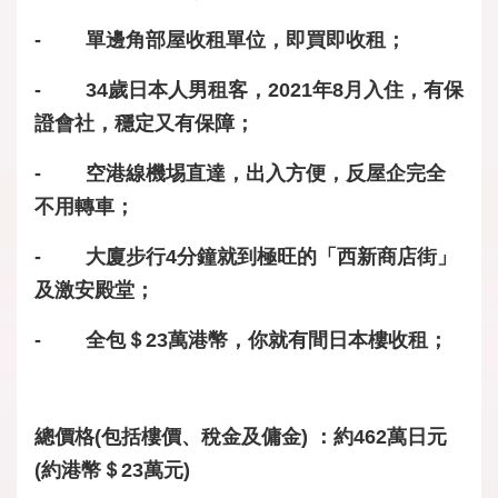
- 單邊角部屋收租單位，即買即收租；
- 34歲日本人男租客，2021年8月入住，有保
證會社，穩定又有保障；
- 空港線機埸直達，出入方便，反屋企完全
不用轉車；
- 大廈步行4分鐘就到極旺的「西新商店街」
及激安殿堂；
- 全包＄23萬港幣，你就有間日本樓收租；
總價格(包括樓價、稅金及傭金) ：約462萬日元
(約港幣＄23萬元)