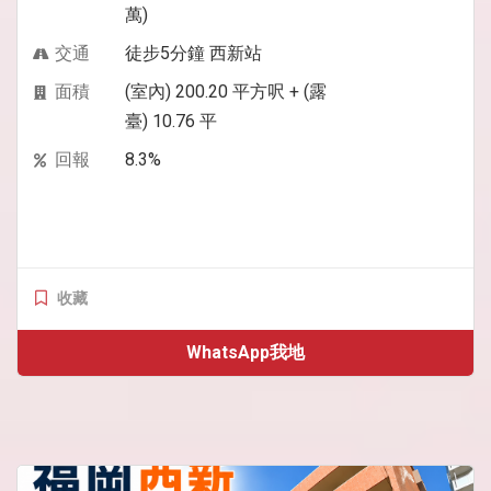
萬)
交通
徒步5分鐘 西新站
面積
(室內) 200.20 平方呎 + (露
臺) 10.76 平
回報
8.3%
收藏
WhatsApp我地