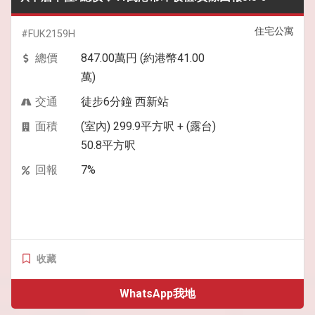
住宅公寓
#FUK2159H
總價
847.00萬円 (約港幣41.00
萬)
交通
徒步6分鐘 西新站
面積
(室內) 299.9平方呎 + (露台)
50.8平方呎
回報
7%
收藏
WhatsApp我地