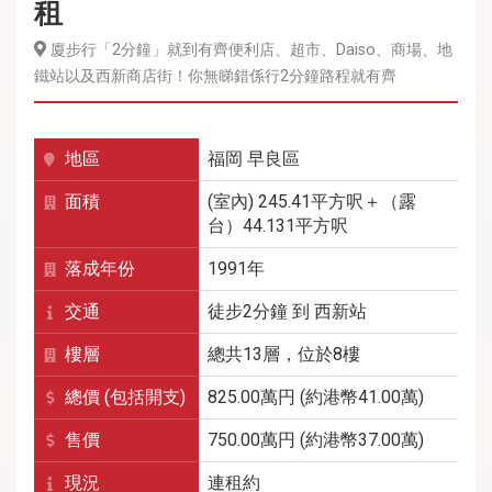
租
廈步行「2分鐘」就到有齊便利店、超市、Daiso、商場、地
鐵站以及西新商店街！你無睇錯係行2分鐘路程就有齊
地區
福岡
早良區
面積
(室內) 245.41平方呎＋（露
台）44.131平方呎
落成年份
1991年
交通
徒步2分鐘
到
西新
站
樓層
總共13層，位於8樓
總價 (包括開支)
825.00萬円 (約港幣41.00萬)
售價
750.00萬円 (約港幣37.00萬)
現況
連租約