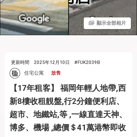
顯示全部相片
更新時間
2025年12月10日
#FUK2039B
住宅公寓
放售
【17年租客】 福岡年輕人地帶,西
新8樓收租靚盤,行2分鐘便利店、
超市、地鐵站,等 ,一線直達天神、
博多、機場 ,總價＄41萬港幣即收