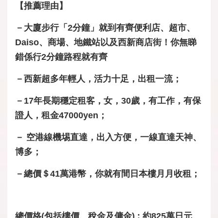
【推薦理由】
－大廈步行「2分鐘」就到有齊便利店、超市、
Daiso、商場、地鐵站以及西新商店街！你無睇
錯係行2分鐘路程就有齊
－西新超多年輕人，活力十足，出租一流；
－17年長期穩定租客，女，30歲，有工作，有保
證人，租金47000yen；
－ 空港線機埸直達，出入方便，一線直達天神、
博多；
－總價＄41萬港幣，你就有間日本樓月月收租；
總價格(包括樓價、稅金及傭金) : 約825萬日元