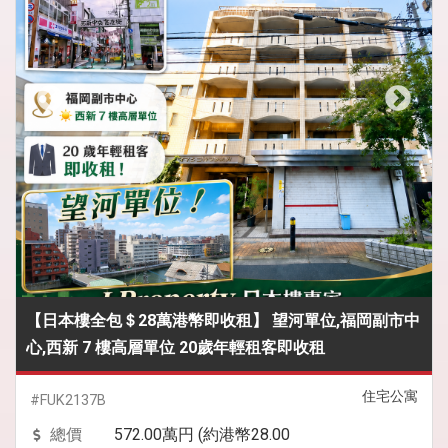
【日本樓全包＄28萬港幣即收租】 望河單位,福岡副市中
心,西新 7 樓高層單位 20歲年輕租客即收租
住宅公寓
#FUK2137B
總價
572.00萬円 (約港幣28.00