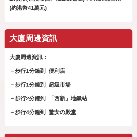
(約港幣41萬元)
大廈周邊資訊
大廈周邊資訊：
－步行1分鐘到 便利店
－步行1分鐘到 超級市場
－步行2分鐘到 「西新」地鐵站
－步行4分鐘到 驚安の殿堂