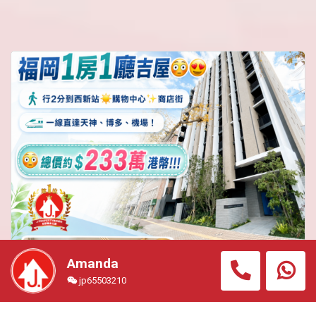
Amanda
jp65503210