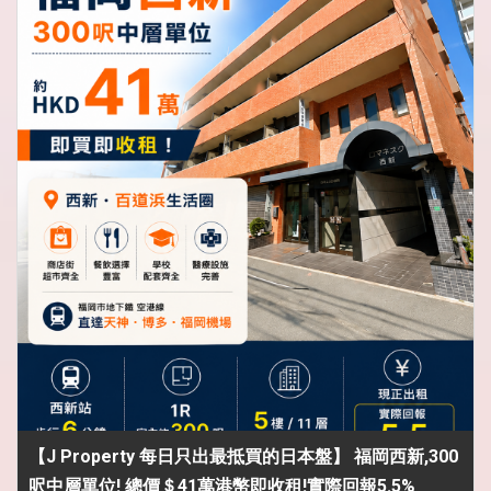
【J Property 每日只出最抵買的日本盤】 福岡西新,300
呎中層單位! 總價＄41萬港幣即收租!實際回報5.5%