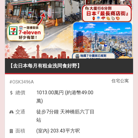
【去日本每月有租金洗同食好野】
住宅公寓
#OSK3496A
總價
1013.00萬円 (約港幣49.00
萬)
交通
徒步7分鐘 天神橋筋六丁目
站
面積
(室內) 203.43平方呎