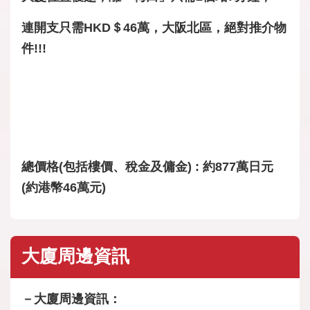
連開支只需HKD＄46萬，大阪北區，絕對推介物
件!!!
總價格(包括樓價、稅金及傭金) : 約877萬日元
(約港幣46萬元)
大廈周邊資訊
－大廈周邊資訊：