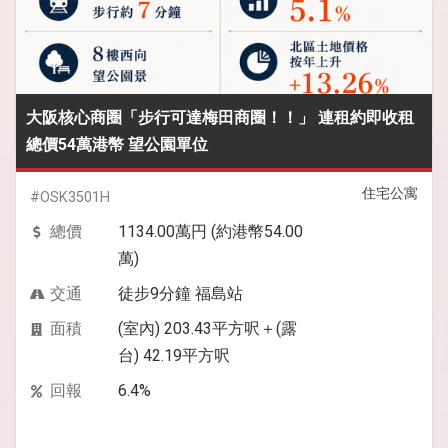
大阪核心商圈「步行可達梅田商圈！！」 連租約即收租
總價54萬港幣 望公園單位
住宅公寓
#OSK3501H
總價
1134.00萬円 (約港幣54.00
萬)
交通
徒步9分鐘 福島站
面積
(室內) 203.43平方呎＋(露
台) 42.19平方呎
回報
6.4%