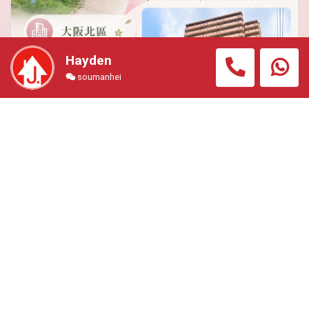
Hayden
soumanhei
【梅田超值荀盤】【WhatsApp我拎更多資料啦】 大阪
梅田,位置極好,扇町公園附近, 步行不到10分鐘即到梅田
商圈,行5分到地鐵 【大阪最有價值及升幅最高地段之
一】 總價只係＄52萬港幣
住宅公寓
#OSK3495H
總價
1068.00萬円 (約港幣52.00