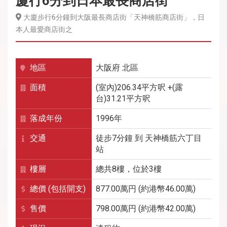
廈行6分到日本最長商店街
大廈步行6分鐘到大阪最長商店街「天神橋筋商店街」，日
本人最愛商店街之
地區
大阪府
北區
面積
(室內)206.34平方呎 +(露
台)31.21平方呎
落成年份
1996年
交通
徒步7分鐘
到
天神橋筋六丁目
站
樓層
總共8樓，位於3樓
總價 (包括開支)
877.00萬円 (約港幣46.00萬)
售價
798.00萬円 (約港幣42.00萬)