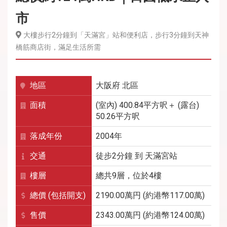
市
大樓步行2分鐘到「天滿宮」站和便利店，步行3分鐘到天神
橋筋商店街，滿足生活所需
地區
大阪府
北區
面積
(室內) 400.84平方呎＋ (露台)
50.26平方呎
落成年份
2004年
交通
徒步2分鐘
到
天滿宮
站
樓層
總共9層，位於4樓
總價 (包括開支)
2190.00萬円 (約港幣117.00萬)
售價
2343.00萬円 (約港幣124.00萬)