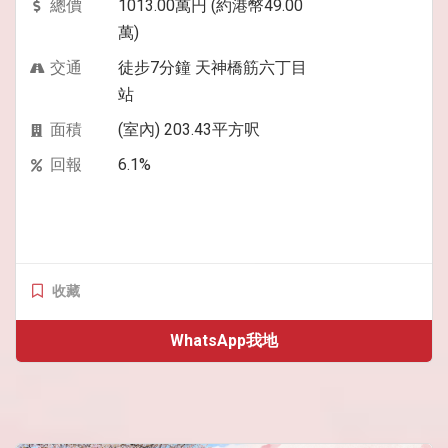
總價
1013.00萬円 (約港幣49.00
萬)
交通
徒步7分鐘 天神橋筋六丁目
站
面積
(室內) 203.43平方呎
回報
6.1%
收藏
WhatsApp我地