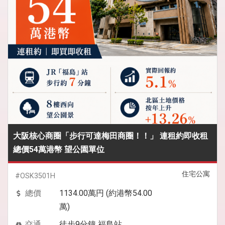
大阪核心商圈「步行可達梅田商圈！！」 連租約即收租
總價54萬港幣 望公園單位
住宅公寓
#OSK3501H
總價
1134.00萬円 (約港幣54.00
萬)
交通
徒步9分鐘 福島站