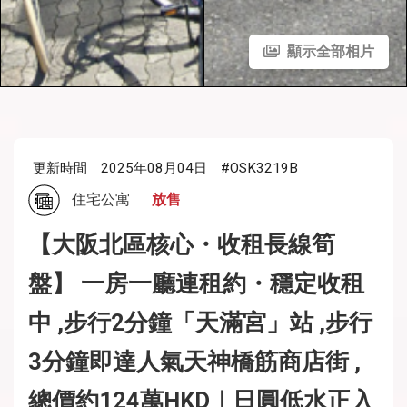
顯示全部相片
更新時間
2025年08月04日
#OSK3219B
住宅公寓
放售
【大阪北區核心・收租長線筍
盤】 一房一廳連租約・穩定收租
中 ,步行2分鐘「天滿宮」站 ,步行
3分鐘即達人氣天神橋筋商店街 ,
總價約124萬HKD｜日圓低水正入