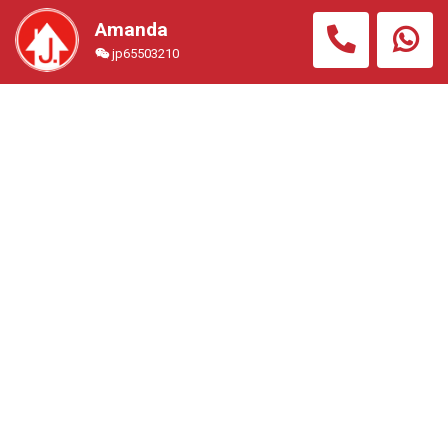
Amanda
jp65503210
東京赤坂站行4分鐘,高級地段,大型公寓大樓 極少盤源,連
租約單位,總價約111萬港幣
住宅公寓
#TYO0723B
總價
2138.00萬円 (約港幣
111.00萬)
交通
徒步4分鐘 赤坂站
面積
(室內) 205.91平方呎 (露台)
17.43平方呎
回報
4.8%