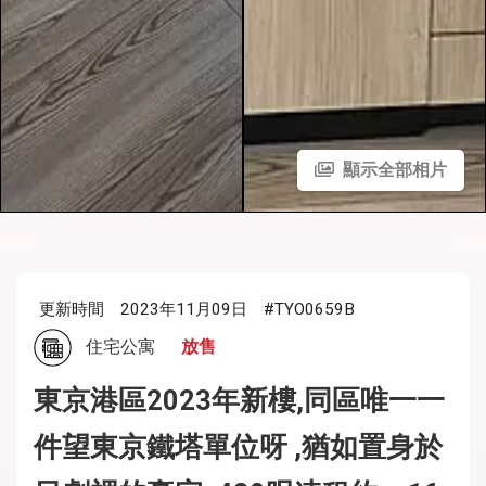
顯示全部相片
更新時間
2023年11月09日
#TYO0659B
住宅公寓
放售
東京港區2023年新樓,同區唯一一
件望東京鐵塔單位呀 ,猶如置身於