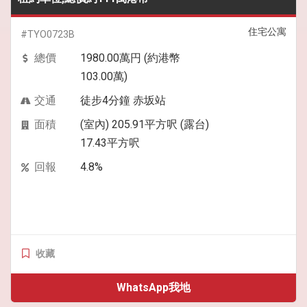
住宅公寓
#TYO0723B
總價
1980.00萬円 (約港幣
103.00萬)
交通
徒步4分鐘 赤坂站
面積
(室內) 205.91平方呎 (露台)
17.43平方呎
回報
4.8%
收藏
WhatsApp我地