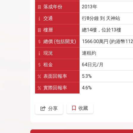
落成年份
2013年
交通
行8分鐘
到
天神
站
樓層
總14樓，位於13樓
總價 (包括開支)
1566.00萬円 (約港幣112
現況
連租約
租金
64
日元/月
表面回報率
5.3%
實際回報率
4.6%
收藏
分享