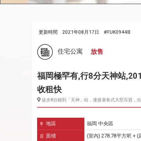
更新時間
2021年08月17日
#FUK0944B
住宅公寓
放售
福岡極罕有,行8分天神站,20
收租快
徒步8分鐘到「天神」站，連接著各式大型百貨，
地區
福岡
中央區
面積
(室內) 278.78平方呎 + 