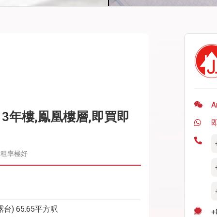
A
13年樓,鳯凰樓層,即買即
出租率極好
(露台) 65.65平方呎
+