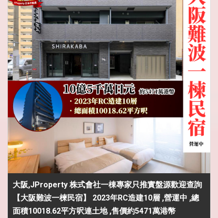
大阪,JProperty 株式會社一棟專家只推實盤源歡迎查詢
【大阪難波一楝民宿】 2023年RC造建10層 ,營運中 ,總
面積10018.62平方呎連土地 ,售價約5471萬港幣