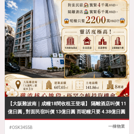
【大阪難波南｜成幢18間收租王登場】 隔離酒店叫價 11
億日圓 , 對面民宿叫價 13億日圓 而呢幢只要 4.38億日圓
一棟物業
#OSK3455B