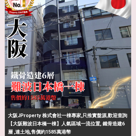
大阪JProperty 株式會社一棟專家,只推實盤源,歡迎查詢
【大阪難波日本橋一棟】人氣區域一流位置, 鐵骨造建6
層 ,連土地,售價約1585萬港幣