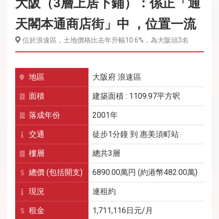
大阪（3層上居下鋪）：係正「通
天閣本通商店街」中 ，位置一流
位於浪速區，土地價格比去年升幅10.6%，為大阪頭3名
地區
大阪府
浪速區
面積
建築面積 : 1109.97平方呎
落成年份
2001年
交通
徒步1分鐘
到
惠美須町
站
樓層
總共3層
總價 (包括開支)
6890.00萬円 (約港幣482.00萬)
現況
連租約
租金
1,711,116
日元/月