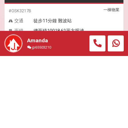
一棟物業
#OSK3217B
交通
徒步11分鐘 難波站
面積
總面積10018.62平方呎連
土地
Amanda
jp65503210
收藏
WhatsApp我地