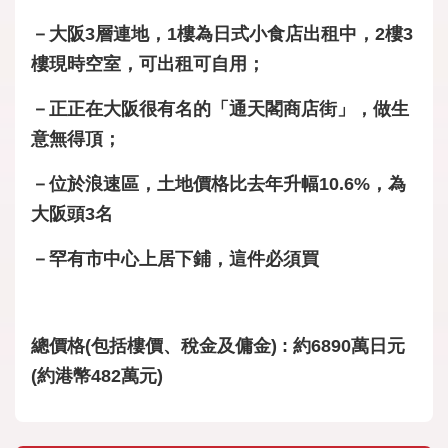
－大阪3層連地，1樓為日式小食店出租中，2樓3
樓現時空室，可出租可自用；
－正正在大阪很有名的「通天閣商店街」，做生
意無得頂；
－位於浪速區，土地價格比去年升幅10.6%，為
大阪頭3名
－罕有市中心上居下鋪，這件必須買
總價格(包括樓價、稅金及傭金) : 約6890萬日元
(約港幣482萬元)