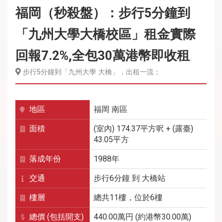
福岡（秒殺盤）：步行5分鐘到
「九州大學大橋校區」租金實際
回報7.2%,全包30萬港幣即收租
步行5分鐘到「九州大學 大橋」，出租一流；
地區
福岡
南區
面積
(室內) 174.37平方呎 + (露臺)
43.05平方
落成年份
1988年
交通
步行6分鐘
到
大橋
站
樓層
總共11樓，位於6樓
總價 (包括開支)
440.00萬円 (約港幣30.00萬)