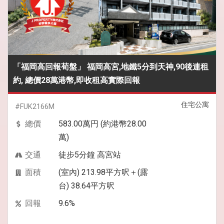
「福岡高回報荀盤」 福岡高宮,地鐵5分到天神,90後連租
約, 總價28萬港幣,即收租高實際回報
住宅公寓
#FUK2166M
總價
583.00萬円 (約港幣28.00
萬)
交通
徒步5分鐘 高宮站
面積
(室內) 213.98平方呎＋(露
台) 38.64平方呎
回報
9.6%