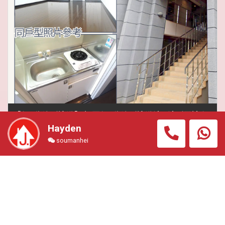
【行2分鐘到地鐵】 福岡行2分鐘到地鐵站,2站到天神 靚
Hayden
間隔乾濕分離,高實際回報6%,總價42萬港幣
soumanhei
住宅公寓
#FUK2051B
總價
825.00萬円 (約港幣42.00
萬)
交通
徒步2分鐘 西鐵平尾站
面積
(室內) 203.54平方呎 + (露