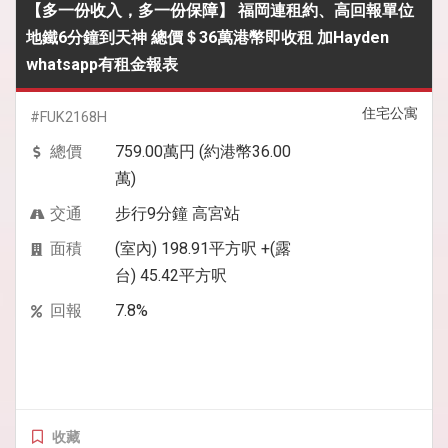
【多一份收入，多一份保障】 福岡連租約、高回報單位
地鐵6分鐘到天神 總價＄36萬港幣即收租 加Hayden
whatsapp有租金報表
住宅公寓
#FUK2168H
總價
759.00萬円 (約港幣36.00
萬)
交通
步行9分鐘 高宮站
面積
(室內) 198.91平方呎 +(露
台) 45.42平方呎
回報
7.8%
收藏