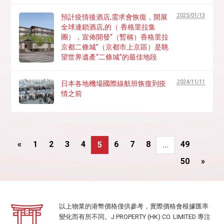
2025/01/13
預計疫情後酒店,需求會恢復，開展
全球連鎖酒店,的（ 香格里拉集
團），宣佈開發“（暫稱）香格里拉
京都二條城”（京都市上京區）是眺
望世界遺產“二條城”的最佳地段
2024/11/11
日本各地機場國際線航班恢復到疫
情之前
«
1
2
3
4
6
7
8
49
5
...
50
»
以上物業的港幣價格僅供參考，實際價格會根據匯率
變化而有所不同。J PROPERTY (HK) CO. LIMITED 專注