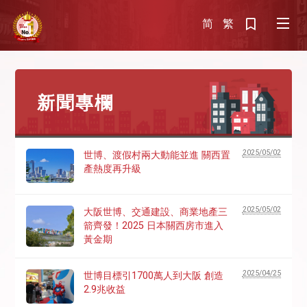
简
繁
新聞專欄
2025/05/02
世博、渡假村兩大動能並進 關西置
產熱度再升級
2025/05/02
大阪世博、交通建設、商業地產三
箭齊發！2025 日本關西房市進入
黃金期
2025/04/25
世博目標引1700萬人到大阪 創造
2.9兆收益