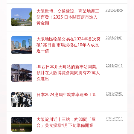
2025/04/25
大阪世博、交通建設、商業地產三
箭齊發！2025 日本關西房市進入
黃金期
2025/04/01
大阪地區物業交易在2024年首次突
破1兆日圓,市場規模在10年內成長
近一倍
2025/03/17
JR西日本弁天町站的新車站開業,
預計在大阪博覽會期間將有22萬人
次進出
2025/03/03
日本2024應屆生就業率達98.1％
2025/02/11
大阪淀川近十三站，約30間「屋
台」美食攤檔4月下旬準備開業