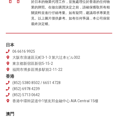
於日本的物業代理工作，並無處理位於香港的任何物
業的牌照。在做出購買決定之前，請確保獲取所有相
關資料並進行仔細考量。如有疑問，建議尋求專業意
見。以上圖片僅供參考。如有任何爭議，本公司保留
最終決定權。
日本
06 6616 9925
大阪市浪速區元町3-1-3 第六辻本ビル302
東京都新宿區新宿5-15-2
福岡市博多區博多駅前2-11-22
香港
(852) 5380 8502 / 6651 4728
(852) 6978 4239
(852) 5713 0642
香港中環幹諾道中1號友邦金融中心 AIA Central 15樓
澳門