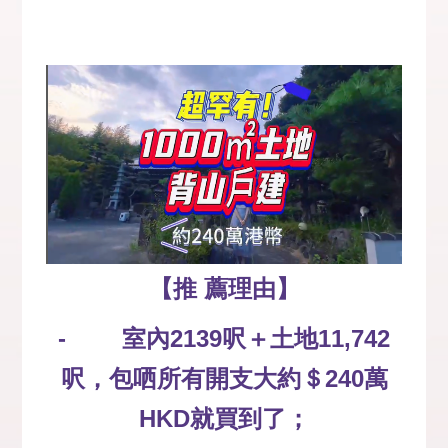
【推
薦理由】
- 室內2139呎＋土地11,742
呎，包哂所有開支大約＄240萬
HKD就買到了；