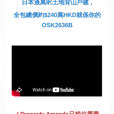
日本過萬呎土地背山戶建 ,
全包總價約$240萬HKD就係你的
OSK2636B