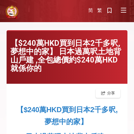
简
繁
【$240萬HKD買到日本2千多呎,
夢想中的家】 日本過萬呎土地背
山戶建 ,全包總價約$240萬HKD
就係你的
分享
【$240萬HKD買到日本2千多呎,
夢想中的家】