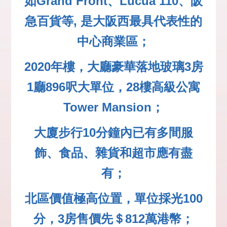
如Grand Front、Lucua 110、阪
急百貨等, 是大阪西最具代表性的
中心商業區；
2020年樓，大廳豪華落地玻璃3房
1廳896呎大單位，28樓高級公寓
Tower Mansion；
大廈步行10分鐘內已有多間服
飾、食品、雜貨和超市應有盡
有；
北區價值極高位置，單位採光100
分，3房售價先＄812萬港幣；