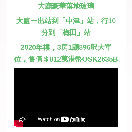
大廳豪華落地玻璃
大廈一出站到「中津」站，行10
分到「梅田」站
2020年樓，3房1廳896呎大單
位，售價＄812萬港幣OSK2635B