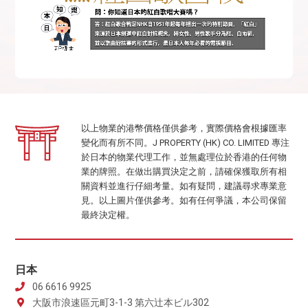
以上物業的港幣價格僅供參考，實際價格會根據匯率
變化而有所不同。J PROPERTY (HK) CO. LIMITED 專注
於日本的物業代理工作，並無處理位於香港的任何物
業的牌照。在做出購買決定之前，請確保獲取所有相
關資料並進行仔細考量。如有疑問，建議尋求專業意
見。以上圖片僅供參考。如有任何爭議，本公司保留
最終決定權。
日本
06 6616 9925
大阪市浪速區元町3-1-3 第六辻本ビル302