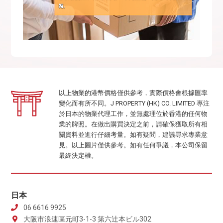
以上物業的港幣價格僅供參考，實際價格會根據匯率
變化而有所不同。J PROPERTY (HK) CO. LIMITED 專注
於日本的物業代理工作，並無處理位於香港的任何物
業的牌照。在做出購買決定之前，請確保獲取所有相
關資料並進行仔細考量。如有疑問，建議尋求專業意
見。以上圖片僅供參考。如有任何爭議，本公司保留
最終決定權。
日本
06 6616 9925
大阪市浪速區元町3-1-3 第六辻本ビル302