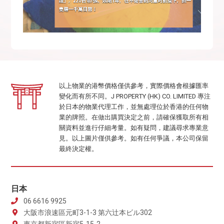
以上物業的港幣價格僅供參考，實際價格會根據匯率
變化而有所不同。J PROPERTY (HK) CO. LIMITED 專注
於日本的物業代理工作，並無處理位於香港的任何物
業的牌照。在做出購買決定之前，請確保獲取所有相
關資料並進行仔細考量。如有疑問，建議尋求專業意
見。以上圖片僅供參考。如有任何爭議，本公司保留
最終決定權。
日本
06 6616 9925
大阪市浪速區元町3-1-3 第六辻本ビル302
東京都新宿區新宿5-15-2