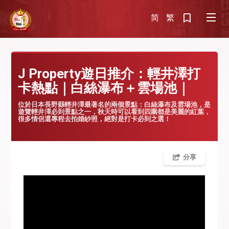
简
繁
J Property遊日推介：輕井澤打
卡熱點｜白絲瀑布＋雲場池｜
位於日本長野縣輕井澤最著名的兩個景點：白絲瀑布及雲場池，是
遊覽輕井澤必到景點之一，秋天時可以看到四圍都是美麗的紅葉，
很多情侶還專程去拍婚紗照，絕對是打卡必到之選！
分享