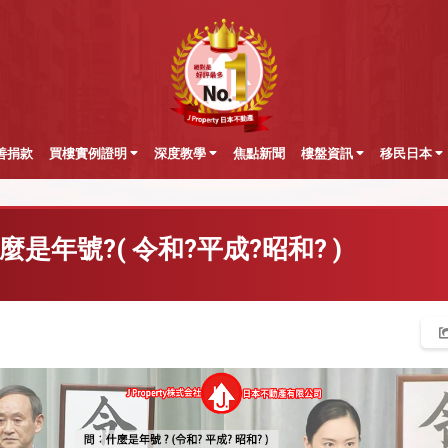
善捐款
買樓實例證明
深度教學
焦點新聞
樓盤資訊
移民日本
什麼是年號?( 令和?平成?昭和? )