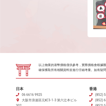
以上物業的港幣價格僅供參考，實際價格會根據匯率變化
確保獲取所有相關資料並進行仔細考量。如有疑
日本
香港
06 6616 9925
(852) 5
大阪市浪速區元町3-1-3 第六辻本ビル
(852) 
302
(852) 