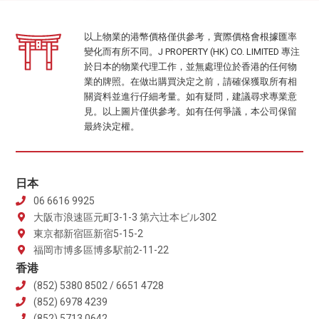
以上物業的港幣價格僅供參考，實際價格會根據匯率
變化而有所不同。J PROPERTY (HK) CO. LIMITED 專注
於日本的物業代理工作，並無處理位於香港的任何物
業的牌照。在做出購買決定之前，請確保獲取所有相
關資料並進行仔細考量。如有疑問，建議尋求專業意
見。以上圖片僅供參考。如有任何爭議，本公司保留
最終決定權。
日本
06 6616 9925
大阪市浪速區元町3-1-3 第六辻本ビル302
東京都新宿區新宿5-15-2
福岡市博多區博多駅前2-11-22
香港
(852) 5380 8502 / 6651 4728
(852) 6978 4239
(852) 5713 0642